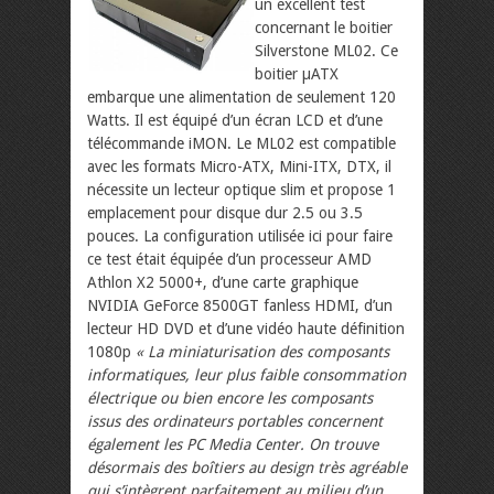
un excellent test
concernant le boitier
Silverstone ML02. Ce
boitier µATX
embarque une alimentation de seulement 120
Watts. Il est équipé d’un écran LCD et d’une
télécommande iMON. Le ML02 est compatible
avec les formats Micro-ATX, Mini-ITX, DTX, il
nécessite un lecteur optique slim et propose 1
emplacement pour disque dur 2.5 ou 3.5
pouces. La configuration utilisée ici pour faire
ce test était équipée d’un processeur AMD
Athlon X2 5000+, d’une carte graphique
NVIDIA GeForce 8500GT fanless HDMI, d’un
lecteur HD DVD et d’une vidéo haute définition
1080p
« La miniaturisation des composants
informatiques, leur plus faible consommation
électrique ou bien encore les composants
issus des ordinateurs portables concernent
également les PC Media Center. On trouve
désormais des boîtiers au design très agréable
qui s’intègrent parfaitement au milieu d’un