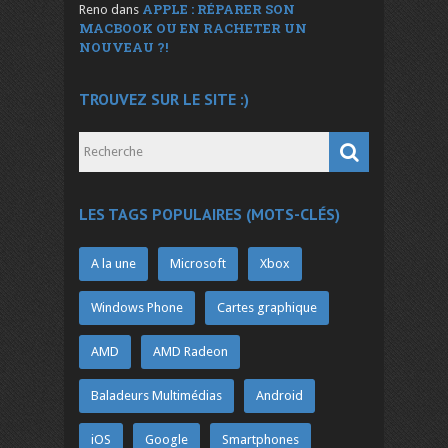
APPLE : RÉPARER SON
Reno
dans
MACBOOK OU EN RACHETER UN
NOUVEAU ?!
TROUVEZ SUR LE SITE :)
LES TAGS POPULAIRES (MOTS-CLÉS)
A la une
Microsoft
Xbox
Windows Phone
Cartes graphique
AMD
AMD Radeon
Baladeurs Multimédias
Android
iOS
Google
Smartphones