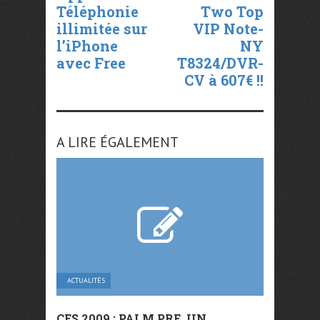
Téléphonie
Two Top
illimitée sur
VIP Note-
l’iPhone
NY
avec Free
T8324/DVR-
CV à 607€ !!
A LIRE ÉGALEMENT
ACTUALITÉS
CES 2009 : PALM PRE, UN