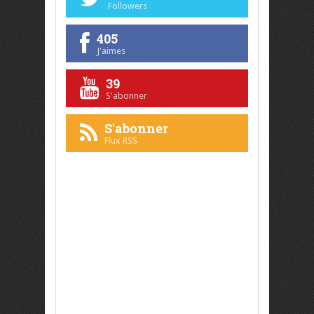
Followers
405
J'aimes
39
S'abonner
S'abonner
Flux RSS