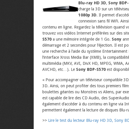
Blu-ray HD 3D
,
Sony BDP-
charge la 3D sur un télévis
1080p 3D
. Il permet d’accéd
connexion sans fil WiFi. Ain
contenu en ligne. Regardez la télévision quand vo
trouvez vos vidéos Internet préférées sur des si
S570
a une mémoire intégrée de 1 Go.
Sony
anno
démarrage et 2 secondes pour l’éjection. Il est po
une recherche à l’aide du système Entertainment
l’interface Xross Media Bar (XMB), la compatibilit
multimédia (MKV, AVI, DivX HD, MPEG, WMA, 
AVCHD, etc…). Le
Sony BDP-S570
est disponib
« Pour accompagner un téléviseur compatible 3D, i
3D. Ainsi, on peut profiter des tous premiers fi
boulettes géantes ou Monstres vs Aliens, par ex
est capable de lire des CD Audio, des SuperAudio
également d’accéder à du contenu en ligne via In
permettent également la lecture de disques Blu
>>
Lire le test du lecteur Blu-ray HD 3D, Sony 