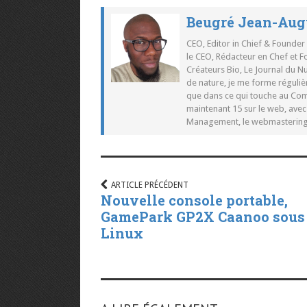
Beugré Jean-Aug
CEO, Editor in Chief & Founder
le CEO, Rédacteur en Chef et F
Créateurs Bio, Le Journal du 
de nature, je me forme réguliè
que dans ce qui touche au Co
maintenant 15 sur le web, ave
Management, le webmastering e
ARTICLE PRÉCÉDENT
Nouvelle console portable,
GamePark GP2X Caanoo sous
Linux