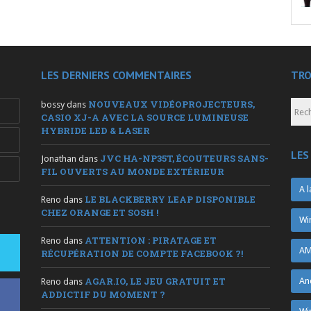
LES DERNIERS COMMENTAIRES
TRO
NOUVEAUX VIDÉOPROJECTEURS,
bossy
dans
CASIO XJ-A AVEC LA SOURCE LUMINEUSE
HYBRIDE LED & LASER
LES
JVC HA-NP35T, ÉCOUTEURS SANS-
Jonathan
dans
FIL OUVERTS AU MONDE EXTÉRIEUR
A l
LE BLACKBERRY LEAP DISPONIBLE
Reno
dans
CHEZ ORANGE ET SOSH !
Wi
ATTENTION : PIRATAGE ET
Reno
dans
AM
RÉCUPÉRATION DE COMPTE FACEBOOK ?!
AGAR.IO, LE JEU GRATUIT ET
An
Reno
dans
ADDICTIF DU MOMENT ?