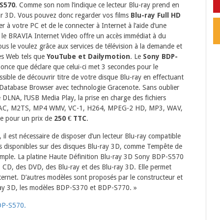
S570
. Comme son nom l’indique ce lecteur Blu-ray prend en
eur 3D. Vous pouvez donc regarder vos films
Blu-ray Full HD
er à votre PC et de le connecter à Internet à l’aide d’une
si le BRAVIA Internet Video offre un accès immédiat à du
us le voulez grâce aux services de télévision à la demande et
tes Web tels que
YouTube et Dailymotion
. Le
Sony BDP-
nce que déclare que celui-ci met 3 secondes pour le
ssible de découvrir titre de votre disque Blu-ray en effectuant
 Database Browser avec technologie Gracenote. Sans oublier
é DLNA, l’USB Media Play, la prise en charge des fichiers
AAC, M2TS, MP4 WMV, VC-1, H264, MPEG-2 HD, MP3, WAV,
le pour un prix de
250 € TTC
.
l est nécessaire de disposer d’un lecteur Blu-ray compatible
lms disponibles sur des disques Blu-ray 3D, comme Tempête de
emple. La platine Haute Définition Blu-ray 3D Sony BDP-S570
 CD, des DVD, des Blu-ray et des Blu-ray 3D. Elle permet
ternet. D’autres modèles sont proposés par le constructeur et
-ray 3D, les modèles BDP-S370 et BDP-S770. »
BDP-S570.