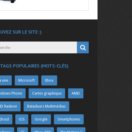
UVEZ SUR LE SITE :)
 TAGS POPULAIRES (MOTS-CLÉS)
a une
Microsoft
Xbox
ndows Phone
Cartes graphique
AMD
D Radeon
Baladeurs Multimédias
droid
iOS
Google
Smartphones