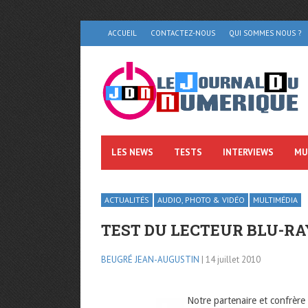
ACCUEIL
CONTACTEZ-NOUS
QUI SOMMES NOUS ?
LES NEWS
TESTS
INTERVIEWS
MU
ACTUALITÉS
AUDIO, PHOTO & VIDÉO
MULTIMÉDIA
TEST DU LECTEUR BLU-RAY
BEUGRÉ JEAN-AUGUSTIN
| 14 juillet 2010
Notre partenaire et confrèr