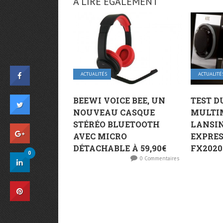
A LIRE ÉGALEMENT
ACTUALITÉS
ACTUALITÉ
BEEWI VOICE BEE, UN
TEST D
NOUVEAU CASQUE
MULTIM
STÉRÉO BLUETOOTH
LANSI
AVEC MICRO
EXPRES
DÉTACHABLE À 59,90€
FX2020
0
0 Commentaires