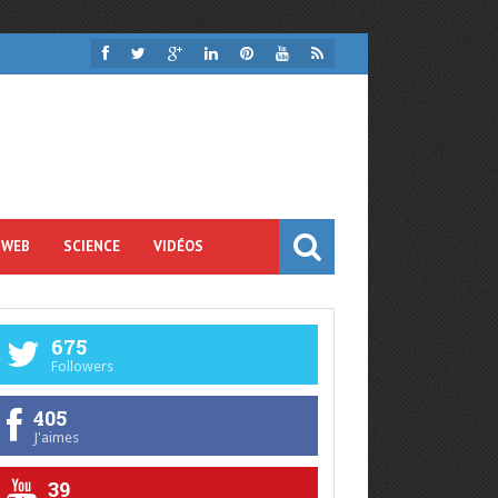
 WEB
SCIENCE
VIDÉOS
675
Followers
405
J'aimes
39