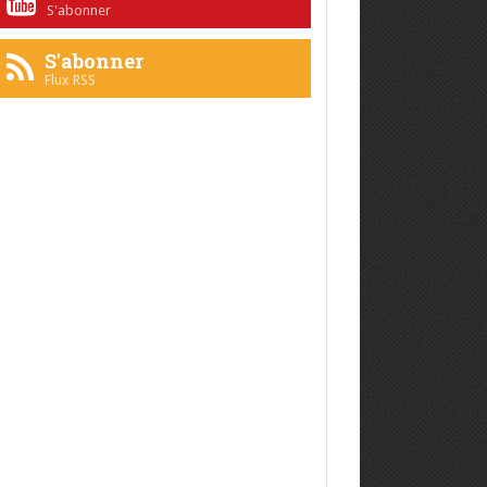
S'abonner
S'abonner
Flux RSS