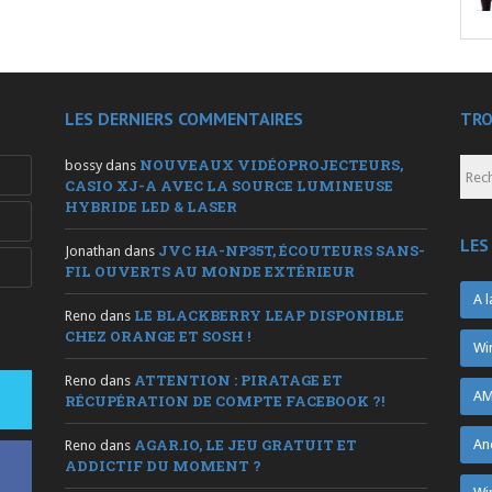
LES DERNIERS COMMENTAIRES
TRO
NOUVEAUX VIDÉOPROJECTEURS,
bossy
dans
CASIO XJ-A AVEC LA SOURCE LUMINEUSE
HYBRIDE LED & LASER
LES
JVC HA-NP35T, ÉCOUTEURS SANS-
Jonathan
dans
FIL OUVERTS AU MONDE EXTÉRIEUR
A l
LE BLACKBERRY LEAP DISPONIBLE
Reno
dans
CHEZ ORANGE ET SOSH !
Wi
ATTENTION : PIRATAGE ET
Reno
dans
AM
RÉCUPÉRATION DE COMPTE FACEBOOK ?!
AGAR.IO, LE JEU GRATUIT ET
An
Reno
dans
ADDICTIF DU MOMENT ?