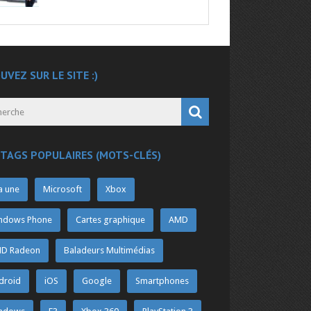
UVEZ SUR LE SITE :)
 TAGS POPULAIRES (MOTS-CLÉS)
a une
Microsoft
Xbox
ndows Phone
Cartes graphique
AMD
D Radeon
Baladeurs Multimédias
droid
iOS
Google
Smartphones