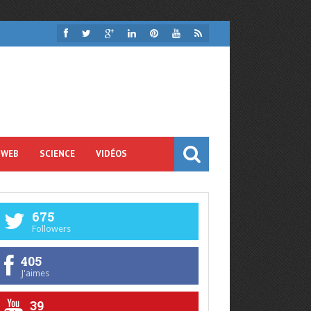
 WEB
SCIENCE
VIDÉOS
675
Followers
405
J'aimes
39