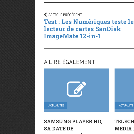
ARTICLE PRÉCÉDENT
Test : Les Numériques teste le
lecteur de cartes SanDisk
ImageMate 12-in-1
A LIRE ÉGALEMENT
ACTUALITÉS
ACTUALITÉ
SAMSUNG PLAYER HD,
TÉLÉC
SA DATE DE
MEDIA 