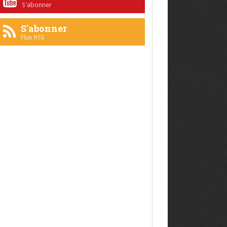
S'abonner
S'abonner
Flux RSS