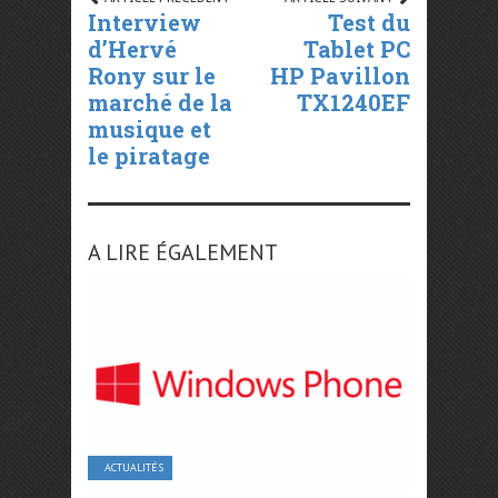
Interview
Test du
d’Hervé
Tablet PC
Rony sur le
HP Pavillon
marché de la
TX1240EF
musique et
le piratage
A LIRE ÉGALEMENT
ACTUALITÉS