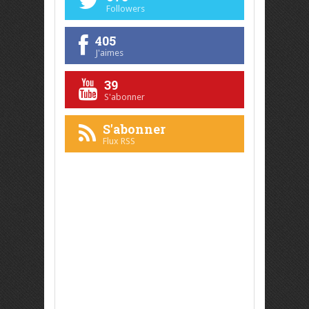
Followers
405
J'aimes
39
S'abonner
S'abonner
Flux RSS