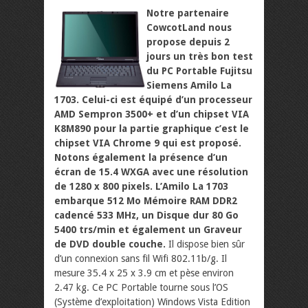
Notre partenaire
CowcotLand nous
propose depuis 2
jours un très bon test
du PC Portable Fujitsu
Siemens Amilo La
1703. Celui-ci est équipé d’un processeur
AMD Sempron 3500+ et d’un chipset VIA
K8M890 pour la partie graphique c’est le
chipset VIA Chrome 9 qui est proposé.
Notons également la présence d’un
écran de 15.4 WXGA avec une résolution
de 1280 x 800 pixels. L’Amilo La 1703
embarque 512 Mo Mémoire RAM DDR2
cadencé 533 MHz, un Disque dur 80 Go
5400 trs/min et également un Graveur
de DVD double couche.
Il dispose bien sûr
d’un connexion sans fil Wifi 802.11b/g. Il
mesure 35.4 x 25 x 3.9 cm et pèse environ
2.47 kg. Ce PC Portable tourne sous l’OS
(Système d’exploitation) Windows Vista Edition