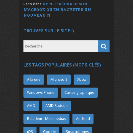
APPLE : RÉPARER SON
Reno
dans
MACBOOK OU EN RACHETER UN
NOUVEAU ?!
TROUVEZ SUR LE SITE :)
LES TAGS POPULAIRES (MOTS-CLÉS)
A la une
Microsoft
Xbox
Windows Phone
Cartes graphique
AMD
AMD Radeon
Baladeurs Multimédias
Android
iOS
Google
Smartphones