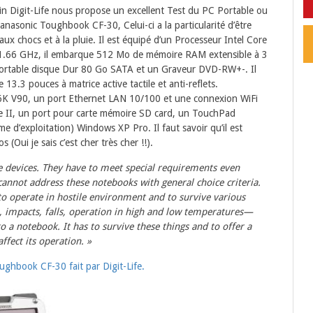
in Digit-Life nous propose un excellent Test du PC Portable ou
Panasonic Toughbook CF-30, Celui-ci a la particularité d’être
ux chocs et à la pluie. Il est équipé d’un Processeur Intel Core
1.66 GHz, il embarque 512 Mo de mémoire RAM extensible à 3
fortable disque Dur 80 Go SATA et un Graveur DVD-RW+-. Il
13.3 pouces à matrice active tactile et anti-reflets.
6K V90, un port Ethernet LAN 10/100 et une connexion WiFi
e II, un port pour carte mémoire SD card, un TouchPad
me d’exploitation) Windows XP Pro. Il faut savoir qu’il est
(Oui je sais c’est cher très cher !!).
e devices. They have to meet special requirements even
annot address these notebooks with general choice criteria.
o operate in hostile environment and to survive various
, impacts, falls, operation in high and low temperatures—
 a notebook. It has to survive these things and to offer a
ffect its operation. »
ghbook CF-30 fait par Digit-Life.