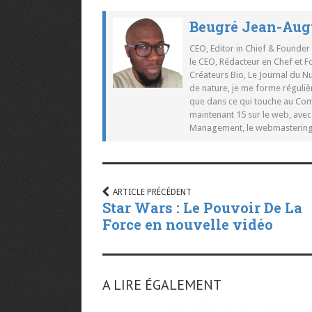
Beugré Jean-Aug
CEO, Editor in Chief & Founder
le CEO, Rédacteur en Chef et F
Créateurs Bio, Le Journal du 
de nature, je me forme réguliè
que dans ce qui touche au Co
maintenant 15 sur le web, ave
Management, le webmastering e
ARTICLE PRÉCÉDENT
Star Wars : Le Pouvoir De La
Force en nouvelle vidéo
A LIRE ÉGALEMENT