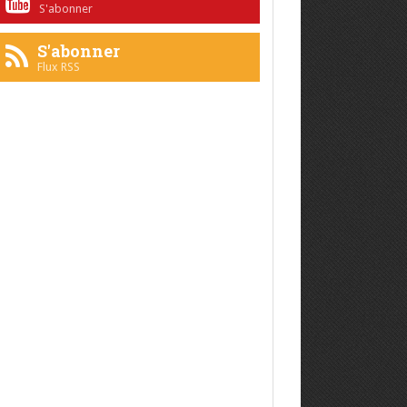
S'abonner
S'abonner
Flux RSS