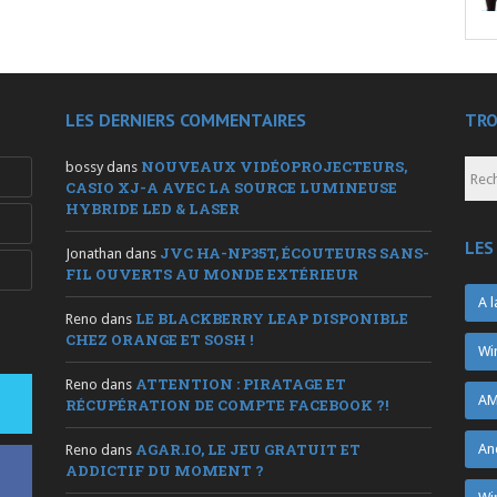
LES DERNIERS COMMENTAIRES
TRO
NOUVEAUX VIDÉOPROJECTEURS,
bossy
dans
CASIO XJ-A AVEC LA SOURCE LUMINEUSE
HYBRIDE LED & LASER
LES
JVC HA-NP35T, ÉCOUTEURS SANS-
Jonathan
dans
FIL OUVERTS AU MONDE EXTÉRIEUR
A l
LE BLACKBERRY LEAP DISPONIBLE
Reno
dans
CHEZ ORANGE ET SOSH !
Wi
ATTENTION : PIRATAGE ET
Reno
dans
AM
RÉCUPÉRATION DE COMPTE FACEBOOK ?!
AGAR.IO, LE JEU GRATUIT ET
An
Reno
dans
ADDICTIF DU MOMENT ?