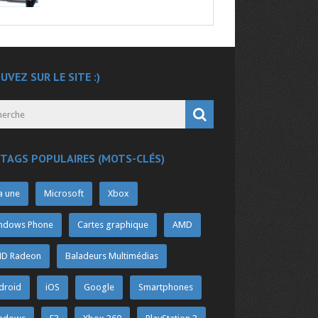
UVEZ SUR LE SITE :)
 TAGS POPULAIRES (MOTS-CLÉS)
a une
Microsoft
Xbox
ndows Phone
Cartes graphique
AMD
D Radeon
Baladeurs Multimédias
droid
iOS
Google
Smartphones