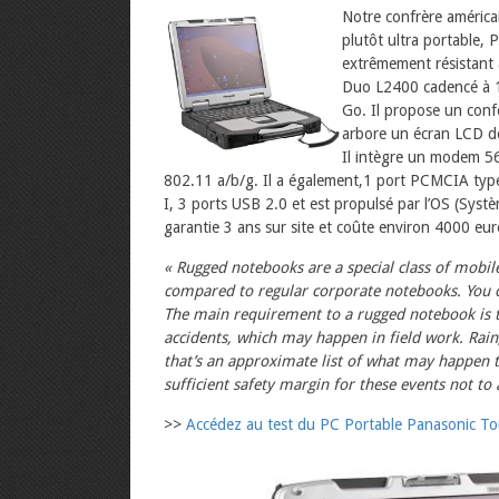
Notre confrère américa
plutôt ultra portable, 
extrêmement résistant a
Duo L2400 cadencé à 
Go. Il propose un con
arbore un écran LCD de 
Il intègre un modem 5
802.11 a/b/g. Il a également,1 port PCMCIA typ
I, 3 ports USB 2.0 et est propulsé par l’OS (Systè
garantie 3 ans sur site et coûte environ 4000 euros 
« Rugged notebooks are a special class of mobil
compared to regular corporate notebooks. You c
The main requirement to a rugged notebook is t
accidents, which may happen in field work. Rain
that’s an approximate list of what may happen to
sufficient safety margin for these events not to a
>>
Accédez au test du PC Portable Panasonic Tou