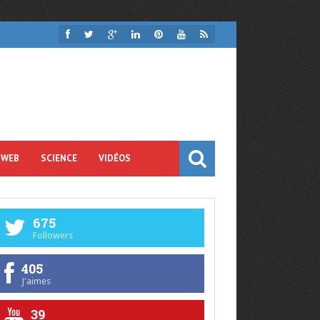
 WEB
SCIENCE
VIDÉOS
675
Followers
405
J'aimes
39