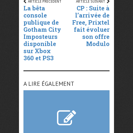
ARTICLE PRÉCÉDENT
ARTICLE SUIVANT
La bêta
CP : Suite à
console
l’arrivée de
publique de
Free, Prixtel
Gotham City
fait évoluer
Imposteurs
son offre
disponible
Modulo
sur Xbox
360 et PS3
A LIRE ÉGALEMENT