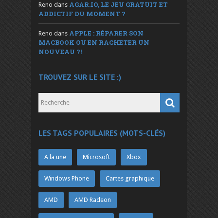
AGAR.IO, LE JEU GRATUIT ET
Reno
dans
ADDICTIF DU MOMENT ?
APPLE : RÉPARER SON
Reno
dans
MACBOOK OU EN RACHETER UN
NOUVEAU ?!
TROUVEZ SUR LE SITE :)
LES TAGS POPULAIRES (MOTS-CLÉS)
A la une
Microsoft
Xbox
Windows Phone
Cartes graphique
AMD
AMD Radeon