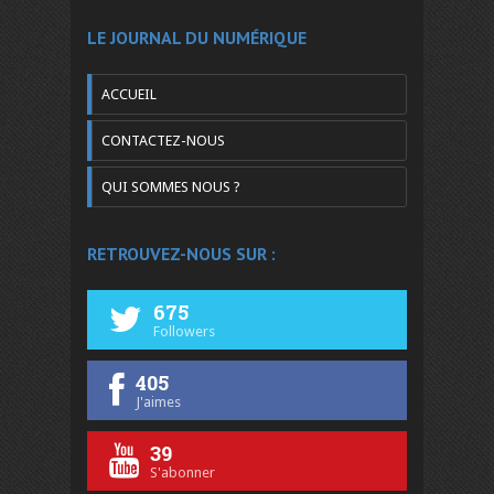
LE JOURNAL DU NUMÉRIQUE
ACCUEIL
CONTACTEZ-NOUS
QUI SOMMES NOUS ?
RETROUVEZ-NOUS SUR :
675
Followers
405
J'aimes
39
S'abonner