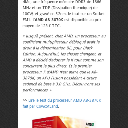
4Mo, une fréquence mémoire DDR3 de 1866
MHz et un TDP (Dissipation thermique) de
100W, et gravé en 32nm, le tout sur un Socket
FM1. L’
AMD A8-3870K
est disponible au prix
moyen de 125 € TTC.
«
Jusqu’à présent, chez AMD, un processeur au
coefficient multiplicateur débloqué avait le
droit à la dénomination BE, pour Black
Edition. Aujourd’hui, les choses changent, et
AMD a décidé d’adopter le K tout comme son
concurrent le plus direct. Et le premier
processeur K d’AMD n’est autre que le A8-
3870K, un APU Fusion possédant 4 cœurs
cadencé de base à 3.0 GHz. Découvrons ses
performances.
»
>>
Lire le test du processeur AMD A8-3870K
fait par CowcotLand
.