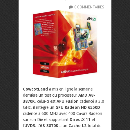
0 COMMENTAIRES
CowcotLand
a mis en ligne la semaine
dernière un test du processeur
AMD A8-
3870K
, celui-ci est
APU Fusion
cadencé à 3.0
GHz, il intègre un
GPU Radeon HD 6550D
cadencé à 600 MHz avec 400 Cœurs Radeon
sur son Die et supportant
DirectX 11
et
l’
UVD3.
L’
A8-3870K
a un
Cache L2
total de