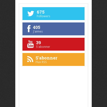
675
Followers
405
J'aimes
39
S'abonner
S'abonner
Flux RSS