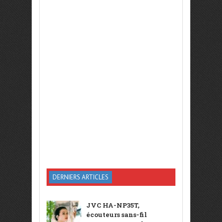
DERNIERS ARTICLES
JVC HA-NP35T,
écouteurs sans-fil