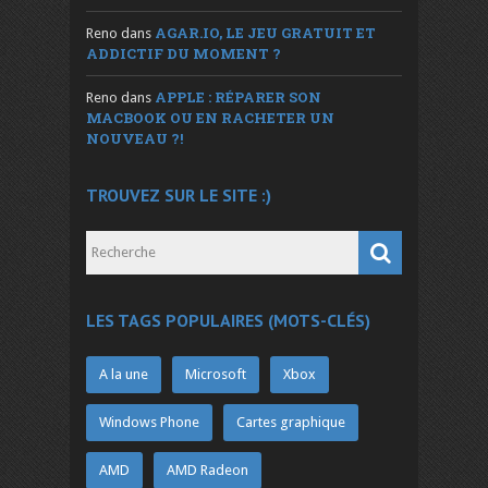
AGAR.IO, LE JEU GRATUIT ET
Reno
dans
ADDICTIF DU MOMENT ?
APPLE : RÉPARER SON
Reno
dans
MACBOOK OU EN RACHETER UN
NOUVEAU ?!
TROUVEZ SUR LE SITE :)
LES TAGS POPULAIRES (MOTS-CLÉS)
A la une
Microsoft
Xbox
Windows Phone
Cartes graphique
AMD
AMD Radeon