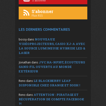
S'abonner
S'abonner
Flux RSS
LES DERNIERS COMMENTAIRES
NOUVEAUX
bossy
dans
VIDÉOPROJECTEURS, CASIO XJ-A AVEC
LA SOURCE LUMINEUSE HYBRIDE LED &
LASER
JVC HA-NP35T, ÉCOUTEURS
Jonathan
dans
SANS-FIL OUVERTS AU MONDE
EXTÉRIEUR
LE BLACKBERRY LEAP
Reno
dans
DISPONIBLE CHEZ ORANGE ET SOSH !
ATTENTION : PIRATAGE ET
Reno
dans
RÉCUPÉRATION DE COMPTE FACEBOOK
?!