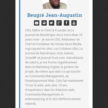
Beugré Jean-Augustin
CEO, Editor in Chief & Founder at Le
Journal du Numérique since more than 10
years now - Je suis le CEO, Rédacteur en
Chef et Fondateur du réseau Kassi Media
regroupant les sites, Les Créateurs Bio, Le
Journal du Numérique, Actu-Gamer,
ZoneWP et Journal-Foot.com. Autodidacte
de nature, je me forme régulièrement
dans le Marketing Digital, la gestion de
projet, de même que dans ce qui touche
au Community Management, au
Developpement Web. Cela fait maintenant
15 sur le web, avec plus 10 ans
d'expérience dans le rédaction web,
Community Management, le
webmastering et le SEO (Référencement
naturel).