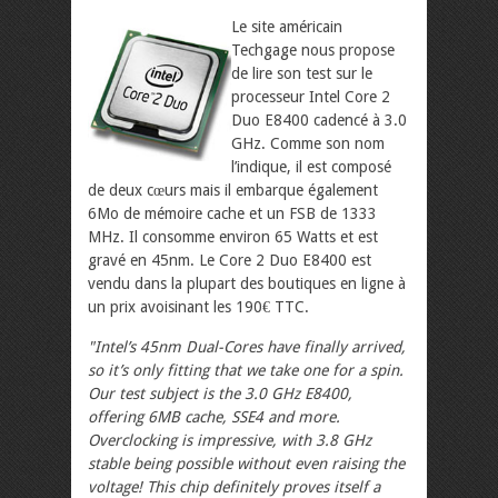
Le site américain
Techgage nous propose
de lire son test sur le
processeur Intel Core 2
Duo E8400 cadencé à 3.0
GHz. Comme son nom
l’indique, il est composé
de deux cœurs mais il embarque également
6Mo de mémoire cache et un FSB de 1333
MHz. Il consomme environ 65 Watts et est
gravé en 45nm. Le Core 2 Duo E8400 est
vendu dans la plupart des boutiques en ligne à
un prix avoisinant les 190€ TTC.
"Intel’s 45nm Dual-Cores have finally arrived,
so it’s only fitting that we take one for a spin.
Our test subject is the 3.0 GHz E8400,
offering 6MB cache, SSE4 and more.
Overclocking is impressive, with 3.8 GHz
stable being possible without even raising the
voltage! This chip definitely proves itself a