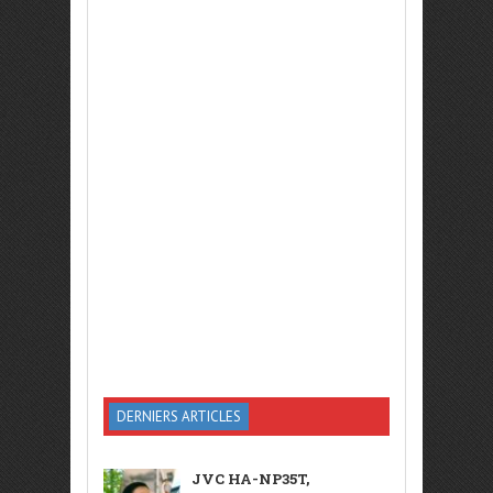
DERNIERS ARTICLES
JVC HA-NP35T,