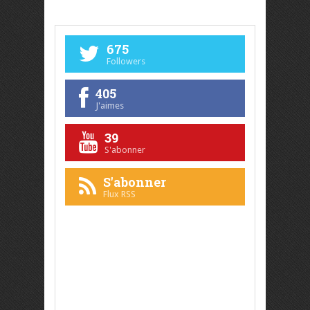
675
Followers
405
J'aimes
39
S'abonner
S'abonner
Flux RSS