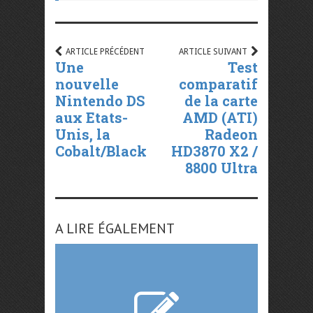
ARTICLE PRÉCÉDENT
ARTICLE SUIVANT
Une
Test
nouvelle
comparatif
Nintendo DS
de la carte
aux Etats-
AMD (ATI)
Unis, la
Radeon
Cobalt/Black
HD3870 X2 /
8800 Ultra
A LIRE ÉGALEMENT