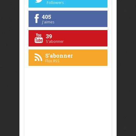
Followers
405
J'aimes
39
S'abonner
S'abonner
Flux RSS