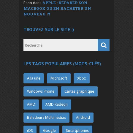
APPLE : RÉPARER SON
Reno
dans
MACBOOK OU EN RACHETER UN
NOUVEAU ?!
TROUVEZ SUR LE SITE :)
LES TAGS POPULAIRES (MOTS-CLÉS)
A la une
Microsoft
Xbox
Windows Phone
Cartes graphique
AMD
AMD Radeon
Baladeurs Multimédias
Android
iOS
Google
Smartphones