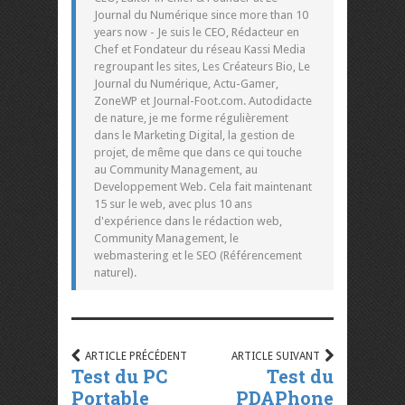
Journal du Numérique since more than 10
years now - Je suis le CEO, Rédacteur en
Chef et Fondateur du réseau Kassi Media
regroupant les sites, Les Créateurs Bio, Le
Journal du Numérique, Actu-Gamer,
ZoneWP et Journal-Foot.com. Autodidacte
de nature, je me forme régulièrement
dans le Marketing Digital, la gestion de
projet, de même que dans ce qui touche
au Community Management, au
Developpement Web. Cela fait maintenant
15 sur le web, avec plus 10 ans
d'expérience dans le rédaction web,
Community Management, le
webmastering et le SEO (Référencement
naturel).
ARTICLE PRÉCÉDENT
ARTICLE SUIVANT
Test du PC
Test du
Portable
PDAPhone