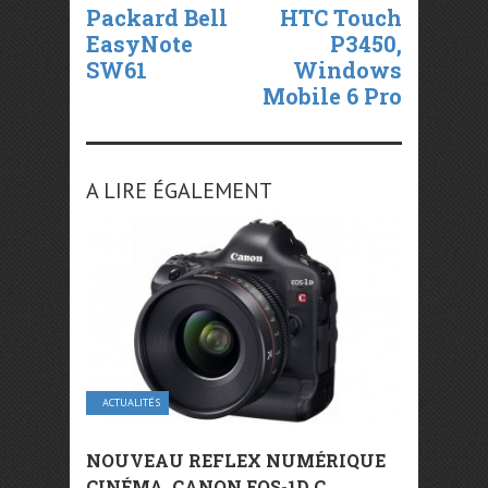
Packard Bell
HTC Touch
EasyNote
P3450,
SW61
Windows
Mobile 6 Pro
A LIRE ÉGALEMENT
ACTUALITÉS
NOUVEAU REFLEX NUMÉRIQUE
CINÉMA, CANON EOS-1D C