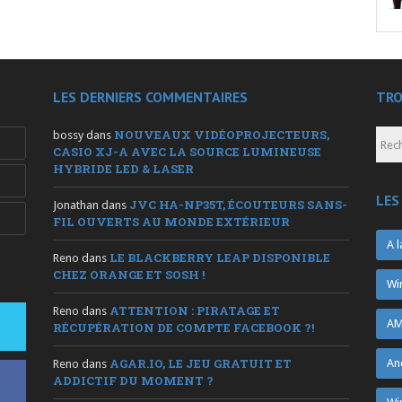
LES DERNIERS COMMENTAIRES
TRO
NOUVEAUX VIDÉOPROJECTEURS,
bossy
dans
CASIO XJ-A AVEC LA SOURCE LUMINEUSE
HYBRIDE LED & LASER
LES
JVC HA-NP35T, ÉCOUTEURS SANS-
Jonathan
dans
FIL OUVERTS AU MONDE EXTÉRIEUR
A l
LE BLACKBERRY LEAP DISPONIBLE
Reno
dans
CHEZ ORANGE ET SOSH !
Wi
ATTENTION : PIRATAGE ET
Reno
dans
AM
RÉCUPÉRATION DE COMPTE FACEBOOK ?!
AGAR.IO, LE JEU GRATUIT ET
An
Reno
dans
ADDICTIF DU MOMENT ?