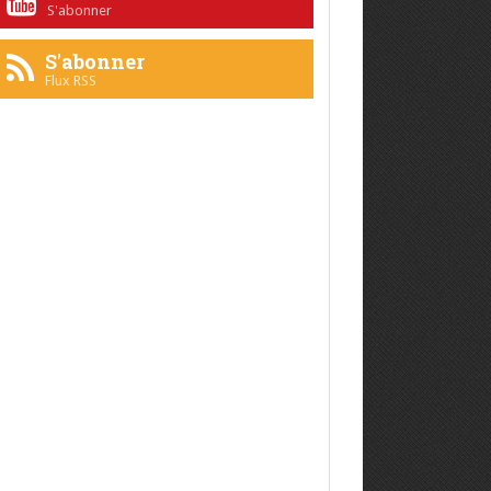
S'abonner
S'abonner
Flux RSS