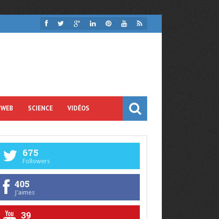
 WEB
SCIENCE
VIDÉOS
675
Followers
405
J'aimes
39