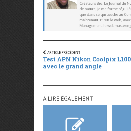
Créateurs Bio, Le Journal du 
de nature, je me forme réguliè
que dans ce qui touche au Co
maintenant 15 sur le web, ave
Management, le webmastering e
ARTICLE PRÉCÉDENT
Test APN Nikon Coolpix L100
avec le grand angle
A LIRE ÉGALEMENT