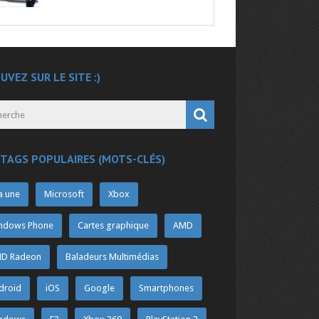
UVEZ SUR LE SITE :)
 TAGS POPULAIRES (MOTS-CLÉS)
a une
Microsoft
Xbox
ndows Phone
Cartes graphique
AMD
D Radeon
Baladeurs Multimédias
droid
iOS
Google
Smartphones