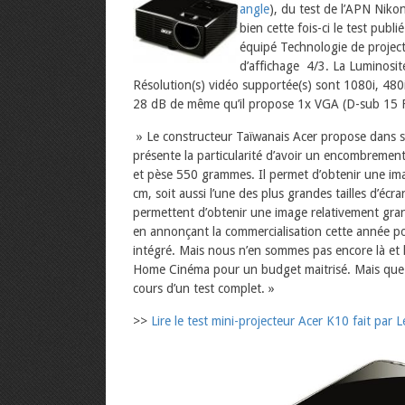
angle
), du test de l’APN Nik
bien cette fois-ci le test pub
équipé Technologie de projec
d’affichage 4/3.
La Luminosit
Résolution(s) vidéo supportée(s) sont 1080i, 480
28 dB de même qu’il propose 1x VGA (D-sub 15 F
» Le constructeur Taïwanais Acer propose dans s
présente la particularité d’avoir un encombremen
et pèse 550 grammes. Il permet d’obtenir une im
cm, soit aussi l’une des plus grandes tailles d’écra
permettent d’obtenir une image relativement gran
en annonçant la commercialisation cette année po
intégré. Mais nous n’en sommes pas encore là et 
Home Cinéma pour un budget maitrisé. Mais que va
cours d’un test complet. »
>>
Lire le test mini-projecteur Acer K10 fait pa