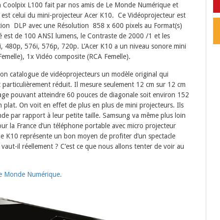
on Coolpix L100 fait par nos amis de Le Monde Numérique et
lié est celui du mini-projecteur Acer K10. Ce Vidéoprojecteur est
tion DLP avec une Résolution 858 x 600 pixels au Format(s)
é est de 100 ANSI lumens, le Contraste de 2000 /1 et les
i, 480p, 576i, 576p, 720p. L’Acer K10 a un niveau sonore mini
emelle), 1x Vidéo composite (RCA Femelle).
on catalogue de vidéoprojecteurs un modèle original qui
t particulièrement réduit. Il mesure seulement 12 cm sur 12 cm
age pouvant atteindre 60 pouces de diagonale soit environ 152
n plat. On voit en effet de plus en plus de mini projecteurs. Ils
de par rapport à leur petite taille. Samsung va même plus loin
ur la France d’un téléphone portable avec micro projecteur
le K10 représente un bon moyen de profiter d’un spectacle
ut-il réellement ? C’est ce que nous allons tenter de voir au
r Le Monde Numérique.