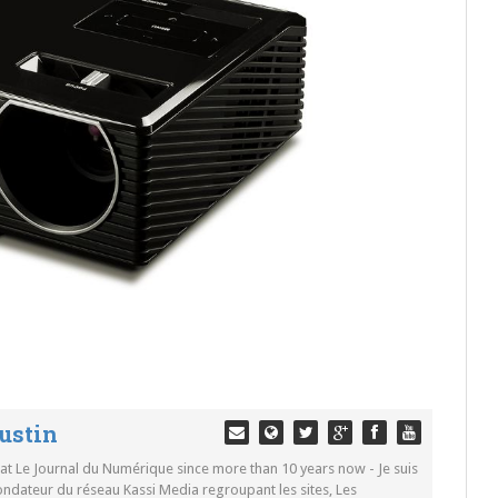
ustin
 at Le Journal du Numérique since more than 10 years now - Je suis
ondateur du réseau Kassi Media regroupant les sites, Les