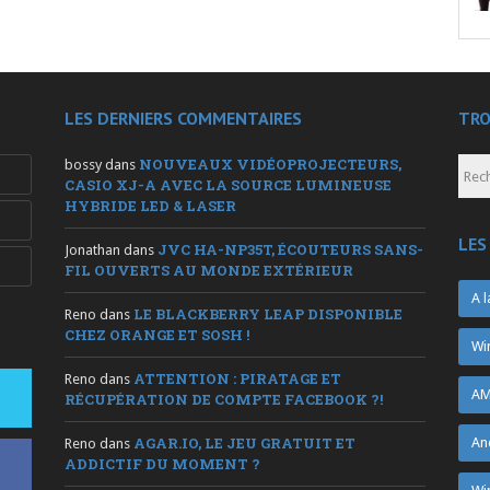
LES DERNIERS COMMENTAIRES
TRO
NOUVEAUX VIDÉOPROJECTEURS,
bossy
dans
CASIO XJ-A AVEC LA SOURCE LUMINEUSE
HYBRIDE LED & LASER
LES
JVC HA-NP35T, ÉCOUTEURS SANS-
Jonathan
dans
FIL OUVERTS AU MONDE EXTÉRIEUR
A l
LE BLACKBERRY LEAP DISPONIBLE
Reno
dans
CHEZ ORANGE ET SOSH !
Wi
ATTENTION : PIRATAGE ET
Reno
dans
AM
RÉCUPÉRATION DE COMPTE FACEBOOK ?!
AGAR.IO, LE JEU GRATUIT ET
An
Reno
dans
ADDICTIF DU MOMENT ?