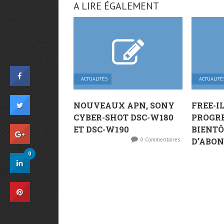
A LIRE ÉGALEMENT
ACTUALITÉS
ACTUALITÉ
NOUVEAUX APN, SONY
FREE-I
CYBER-SHOT DSC-W180
PROGRE
ET DSC-W190
BIENTÔ
0 Commentaires
D’ABON
0