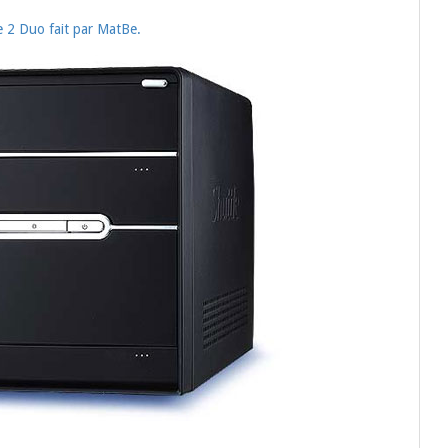
 2 Duo fait par MatBe.