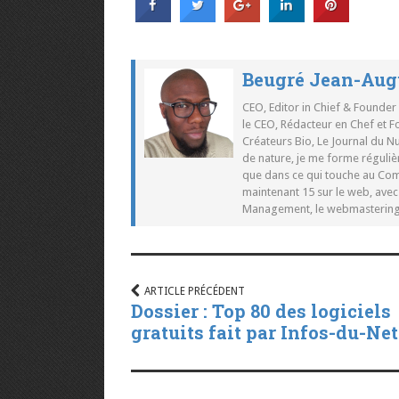
Beugré Jean-Aug
CEO, Editor in Chief & Founder
le CEO, Rédacteur en Chef et F
Créateurs Bio, Le Journal du 
de nature, je me forme réguliè
que dans ce qui touche au Co
maintenant 15 sur le web, ave
Management, le webmastering e
ARTICLE PRÉCÉDENT
Dossier : Top 80 des logiciels
gratuits fait par Infos-du-Net