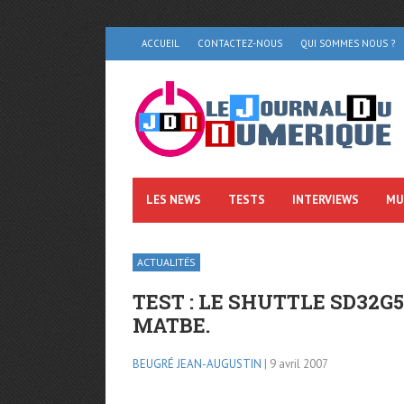
ACCUEIL
CONTACTEZ-NOUS
QUI SOMMES NOUS ?
LES NEWS
TESTS
INTERVIEWS
MU
ACTUALITÉS
TEST : LE SHUTTLE SD32G
MATBE.
BEUGRÉ JEAN-AUGUSTIN
| 9 avril 2007