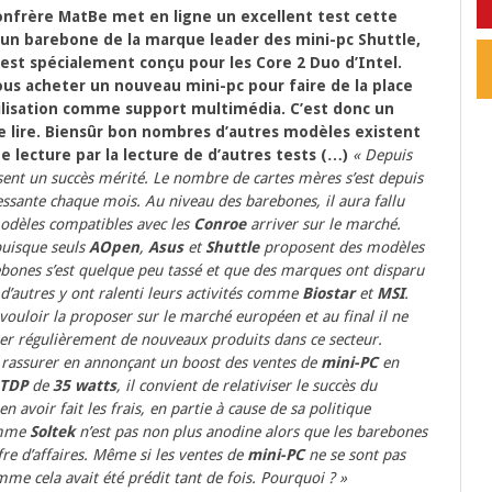
onfrère MatBe met en ligne un excellent test cette
e un barebone de la marque leader des mini-pc Shuttle,
est spécialement conçu pour les Core 2 Duo d’Intel.
us acheter un nouveau mini-pc pour faire de la place
tilisation comme support multimédia. C’est donc un
lire. Biensûr bon nombres d’autres modèles existent
e lecture par la lecture de d’autres tests (…)
« Depuis
ent un succès mérité. Le nombre de cartes mères s’est depuis
ressante chaque mois. Au niveau des barebones, il aura fallu
odèles compatibles avec les
Conroe
arriver sur le marché.
 puisque seuls
AOpen
,
Asus
et
Shuttle
proposent des modèles
ebones s’est quelque peu tassé et que des marques ont disparu
d’autres y ont ralenti leurs activités comme
Biostar
et
MSI
.
vouloir la proposer sur le marché européen et au final il ne
er régulièrement de nouveaux produits dans ce secteur.
e rassurer en annonçant un boost des ventes de
mini-PC
en
TDP
de
35 watts
, il convient de relativiser le succès du
 avoir fait les frais, en partie à cause de sa politique
comme
Soltek
n’est pas non plus anodine alors que les barebones
re d’affaires. Même si les ventes de
mini-PC
ne se sont pas
mme cela avait été prédit tant de fois. Pourquoi ? »