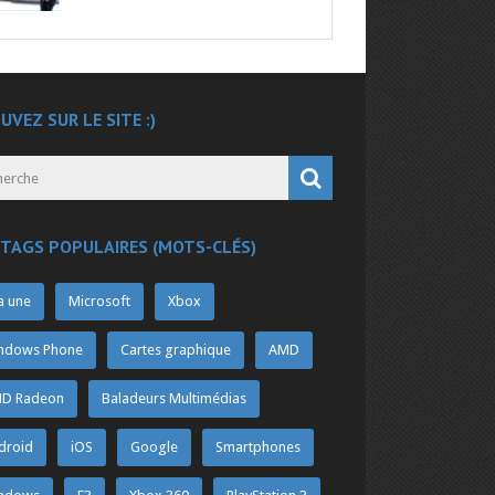
UVEZ SUR LE SITE :)
 TAGS POPULAIRES (MOTS-CLÉS)
a une
Microsoft
Xbox
ndows Phone
Cartes graphique
AMD
D Radeon
Baladeurs Multimédias
droid
iOS
Google
Smartphones