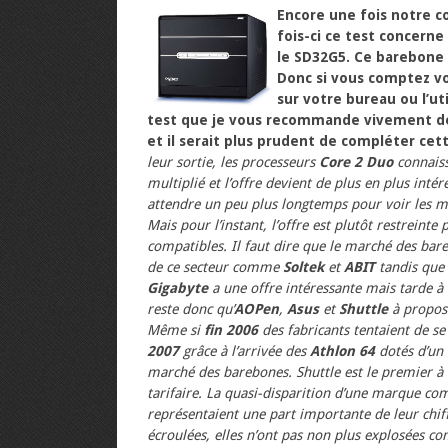
Encore une fois notre c
fois-ci ce test concern
le SD32G5. Ce barebone 
Donc si vous comptez vo
sur votre bureau ou l’u
test que je vous recommande vivement de 
et il serait plus prudent de compléter cett
leur sortie, les processeurs
Core 2 Duo
connaiss
multiplié et l’offre devient de plus en plus inté
attendre un peu plus longtemps pour voir les m
Mais pour l’instant, l’offre est plutôt restreinte
compatibles. Il faut dire que le marché des bar
de ce secteur comme
Soltek
et
ABIT
tandis que 
Gigabyte
a une offre intéressante mais tarde à 
reste donc qu’
AOPen
,
Asus
et
Shuttle
à propos
Même si
fin 2006
des fabricants tentaient de s
2007
grâce à l’arrivée des
Athlon 64
dotés d’un
marché des barebones. Shuttle est le premier à en
tarifaire. La quasi-disparition d’une marque 
représentaient une part importante de leur chiff
écroulées, elles n’ont pas non plus explosées co