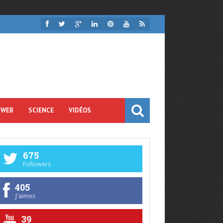
 WEB
SCIENCE
VIDÉOS
675
Followers
405
J'aimes
39