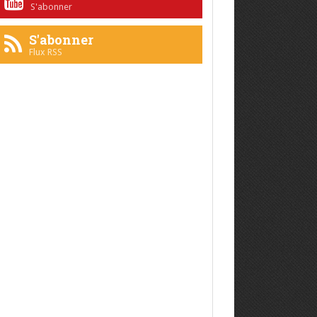
S'abonner
S'abonner
Flux RSS