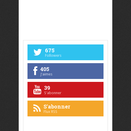
675
Followers
405
J'aimes
39
S'abonner
S'abonner
Flux RSS