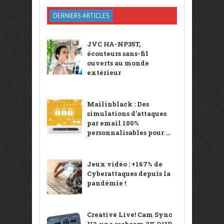
DERNIERS ARTICLES
JVC HA-NP35T,
écouteurs sans-fil
ouverts au monde
extérieur
Mailinblack : Des
simulations d’attaques
par email 100%
personnalisables pour ...
Jeux vidéo : +167% de
Cyberattaques depuis la
pandémie !
Creative Live! Cam Sync
V3, une webcam 2K QHD