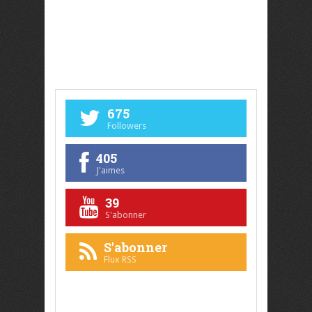
675
Followers
405
J'aimes
39
S'abonner
S'abonner
Flux RSS