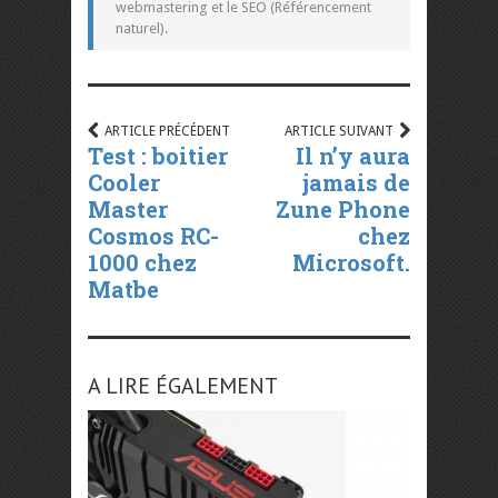
webmastering et le SEO (Référencement
naturel).
ARTICLE PRÉCÉDENT
ARTICLE SUIVANT
Test : boitier
Il n’y aura
Cooler
jamais de
Master
Zune Phone
Cosmos RC-
chez
1000 chez
Microsoft.
Matbe
A LIRE ÉGALEMENT