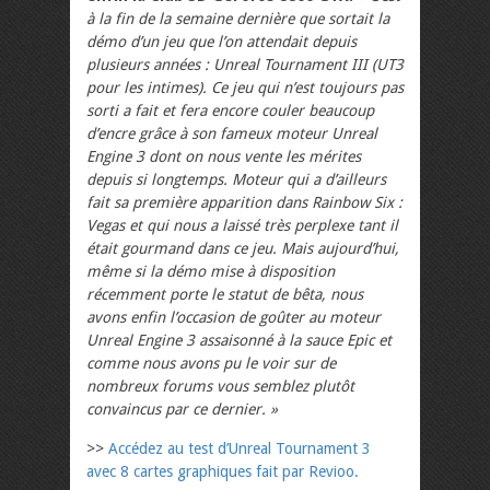
à la fin de la semaine dernière que sortait la
démo d’un jeu que l’on attendait depuis
plusieurs années : Unreal Tournament III (UT3
pour les intimes). Ce jeu qui n’est toujours pas
sorti a fait et fera encore couler beaucoup
d’encre grâce à son fameux moteur Unreal
Engine 3 dont on nous vente les mérites
depuis si longtemps. Moteur qui a d’ailleurs
fait sa première apparition dans Rainbow Six :
Vegas et qui nous a laissé très perplexe tant il
était gourmand dans ce jeu. Mais aujourd’hui,
même si la démo mise à disposition
récemment porte le statut de bêta, nous
avons enfin l’occasion de goûter au moteur
Unreal Engine 3 assaisonné à la sauce Epic et
comme nous avons pu le voir sur de
nombreux forums vous semblez plutôt
convaincus par ce dernier. »
>>
Accédez au test d’Unreal Tournament 3
avec 8 cartes graphiques fait par Revioo.