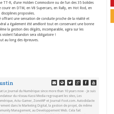
e TT-R, d’une Holden Commodore ou de l’un des 35 bolides
e de courir en DTM, en V8 Supercars, en Rally, en Hot Rod, en
 disciplines proposées.
 offrant une sensation de conduite proche de la réalité et
néral a également été amélioré tout en conservant une bonne
 même la gestion des dégâts, incomparable, agira sur les
 violent l’abandon sera obligatoire !
out au long des épreuves.
ustin
 at Le Journal du Numérique since more than 10 years now - Je suis
ondateur du réseau Kassi Media regroupant les sites, Les
Numérique, Actu-Gamer, ZoneWP et Journal-Foot.com. Autodidacte
rement dans le Marketing Digital, la gestion de projet, de même
mmunity Management, au Developpement Web. Cela fait