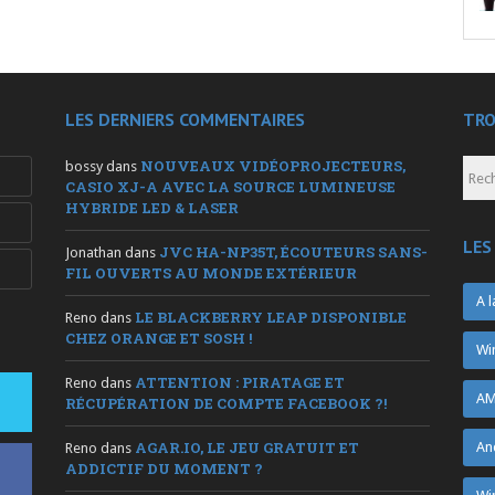
LES DERNIERS COMMENTAIRES
TRO
NOUVEAUX VIDÉOPROJECTEURS,
bossy
dans
CASIO XJ-A AVEC LA SOURCE LUMINEUSE
HYBRIDE LED & LASER
LES
JVC HA-NP35T, ÉCOUTEURS SANS-
Jonathan
dans
FIL OUVERTS AU MONDE EXTÉRIEUR
A l
LE BLACKBERRY LEAP DISPONIBLE
Reno
dans
CHEZ ORANGE ET SOSH !
Wi
ATTENTION : PIRATAGE ET
Reno
dans
AM
RÉCUPÉRATION DE COMPTE FACEBOOK ?!
AGAR.IO, LE JEU GRATUIT ET
An
Reno
dans
ADDICTIF DU MOMENT ?