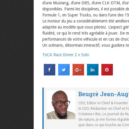
d’une Mustang, d’une DB5, d’une CLK-DTM, d’un
disponibles. Parmi les disciplines, il est possibl
Formule 1, en Super Trucks, ou dans l’une des 15
Le moteur du jeu a considérablement été amélioré
adaptée au modèle que vous pilotez. L’aspect gé
fluidité, ce qui le rend très agréable à jouer. De
performances de votre véhicule et en cas de chocs
Un scénario, désormais interactif, vous guidera t
ToCA Race Driver 2 v Solo
Beugré Jean-Aug
CEO, Editor in Chief & Founder
le CEO, Rédacteur en Chef et F
Créateurs Bio, Le Journal du 
de nature, je me forme réguliè
que dans ce qui touche au Co