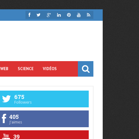
 WEB
SCIENCE
VIDÉOS
675
Followers
405
J'aimes
39