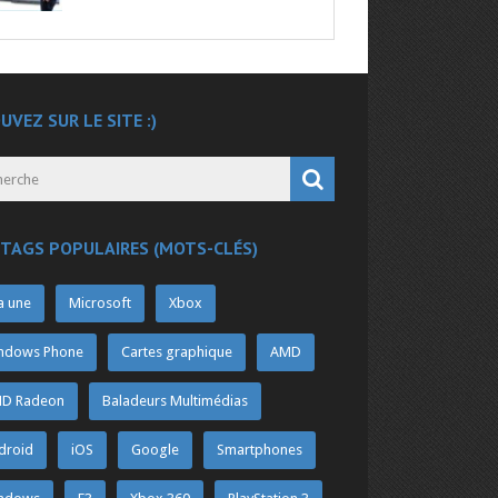
UVEZ SUR LE SITE :)
 TAGS POPULAIRES (MOTS-CLÉS)
a une
Microsoft
Xbox
ndows Phone
Cartes graphique
AMD
D Radeon
Baladeurs Multimédias
droid
iOS
Google
Smartphones