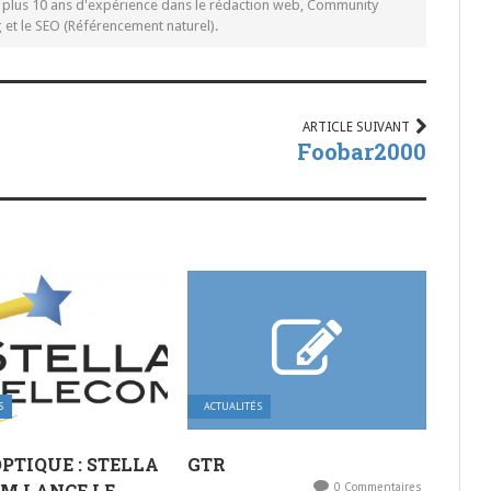
c plus 10 ans d'expérience dans le rédaction web, Community
t le SEO (Référencement naturel).
ARTICLE SUIVANT
Foobar2000
S
ACTUALITÉS
OPTIQUE : STELLA
GTR
M LANCE LE
0 Commentaires