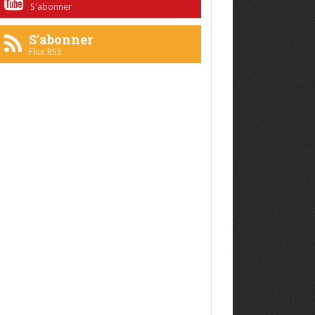
S'abonner
S'abonner
Flux RSS