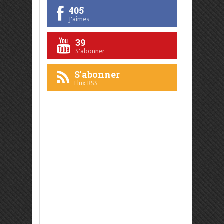
405
J'aimes
39
S'abonner
S'abonner
Flux RSS