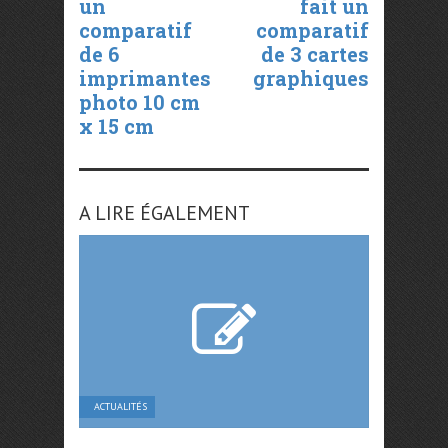
un
fait un
comparatif
comparatif
de 6
de 3 cartes
imprimantes
graphiques
photo 10 cm
x 15 cm
A LIRE ÉGALEMENT
ACTUALITÉS