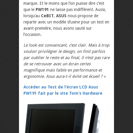
marque. Et le moins que l’on puisse dire c’est
que le
PW191
ne laisse pas indifférent. Aussi,
lorsqu’au
CeBIT
,
ASUS
nous propose de
repartir avec un modèle d’usine pour un test en
avant-première, nous avons sauté sur
l’occasion.
Le look est convaincant, c’est clair. Mais à trop
vouloir privilégier le design, on finit parfois
par oublier le reste et au final, il n’est pas rare
de se retrouver avec un écran certes
magnifique mais faible en performance et
ergonomie. Asus aura-t-il évité cet écueil ? »
Accéder au Test de l’écran LCD Asus
PW191 fait par le site Tom’s Hardware