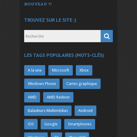
NOUVEAU ?!
TROUVEZ SUR LE SITE :)
LES TAGS POPULAIRES (MOTS-CLÉS)
A la une
Microsoft
Xbox
Windows Phone
Cartes graphique
AMD
AMD Radeon
Baladeurs Multimédias
Android
iOS
Google
Smartphones