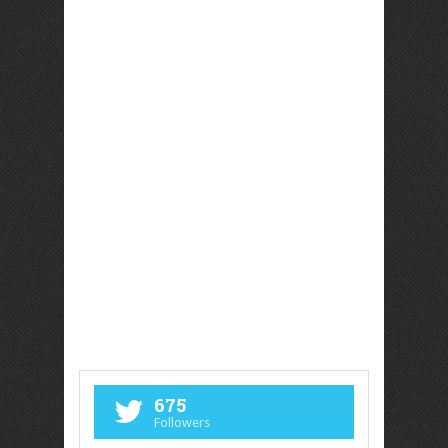
675
Followers