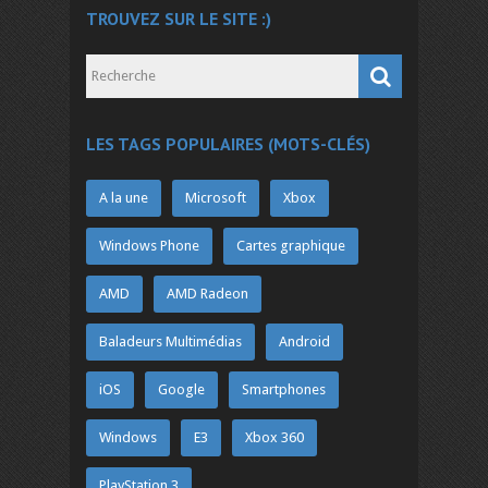
TROUVEZ SUR LE SITE :)
LES TAGS POPULAIRES (MOTS-CLÉS)
A la une
Microsoft
Xbox
Windows Phone
Cartes graphique
AMD
AMD Radeon
Baladeurs Multimédias
Android
iOS
Google
Smartphones
Windows
E3
Xbox 360
PlayStation 3