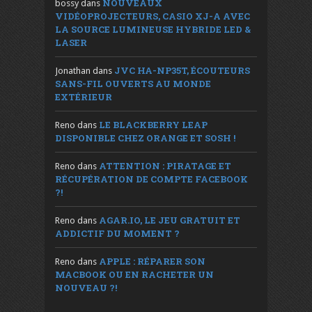
NOUVEAUX
bossy
dans
VIDÉOPROJECTEURS, CASIO XJ-A AVEC
LA SOURCE LUMINEUSE HYBRIDE LED &
LASER
JVC HA-NP35T, ÉCOUTEURS
Jonathan
dans
SANS-FIL OUVERTS AU MONDE
EXTÉRIEUR
LE BLACKBERRY LEAP
Reno
dans
DISPONIBLE CHEZ ORANGE ET SOSH !
ATTENTION : PIRATAGE ET
Reno
dans
RÉCUPÉRATION DE COMPTE FACEBOOK
?!
AGAR.IO, LE JEU GRATUIT ET
Reno
dans
ADDICTIF DU MOMENT ?
APPLE : RÉPARER SON
Reno
dans
MACBOOK OU EN RACHETER UN
NOUVEAU ?!