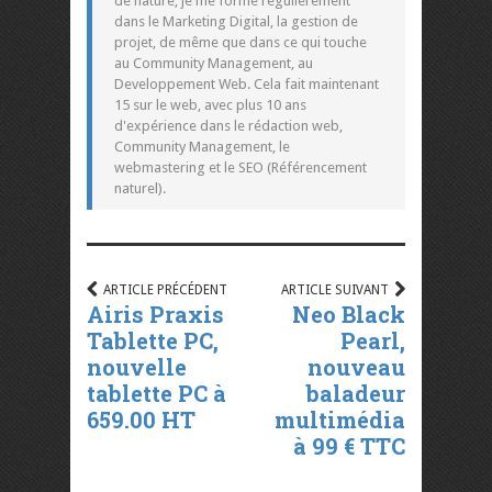
de nature, je me forme régulièrement
dans le Marketing Digital, la gestion de
projet, de même que dans ce qui touche
au Community Management, au
Developpement Web. Cela fait maintenant
15 sur le web, avec plus 10 ans
d'expérience dans le rédaction web,
Community Management, le
webmastering et le SEO (Référencement
naturel).
ARTICLE PRÉCÉDENT
ARTICLE SUIVANT
Airis Praxis
Neo Black
Tablette PC,
Pearl,
nouvelle
nouveau
tablette PC à
baladeur
659.00 HT
multimédia
à 99 € TTC