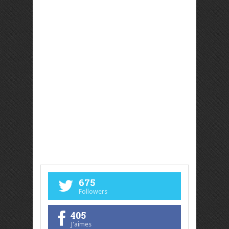
675
Followers
405
J'aimes