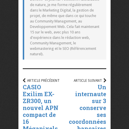
de nature, je me forme régulièrement
dans le Marketing Digital, la gestion de
projet, de même que dans ce qui touche
au Community Management, au
Developpement Web. Cela fait maintenant
15 sur le web, avec plus 10 ans
d'expérience dans le rédaction web,
Community Management, le
webmastering et le SEO (Référencement
naturel).
ARTICLE PRÉCÉDENT
ARTICLE SUIVANT
CASIO
Un
Exilim EX-
internaute
ZR300, un
sur 3
nouvel APN
conserve
compact de
ses
16
coordonnées
Mégapixels
bancaires