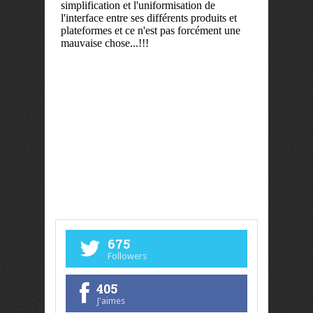
675
Followers
405
J'aimes