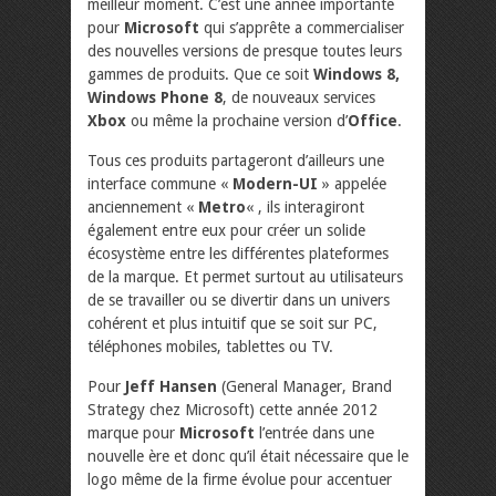
meilleur moment. C’est une année importante
pour
Microsoft
qui s’apprête a commercialiser
des nouvelles versions de presque toutes leurs
gammes de produits. Que ce soit
Windows 8,
Windows Phone 8
, de nouveaux services
Xbox
ou même la prochaine version d’
Office
.
Tous ces produits partageront d’ailleurs une
interface commune «
Modern-UI
» appelée
anciennement «
Metro
« , ils interagiront
également entre eux pour créer un solide
écosystème entre les différentes plateformes
de la marque. Et permet surtout au utilisateurs
de se travailler ou se divertir dans un univers
cohérent et plus intuitif que se soit sur PC,
téléphones mobiles, tablettes ou TV.
Pour
Jeff Hansen
(General Manager, Brand
Strategy chez Microsoft) cette année 2012
marque pour
Microsoft
l’entrée dans une
nouvelle ère et donc qu’il était nécessaire que le
logo même de la firme évolue pour accentuer