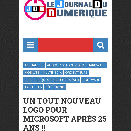
ACTUALITÉS
AUDIO, PHOTO & VIDÉO
HARDWARE
MOBILITÉ
MULTIMÉDIA
ORDINATEURS
PÉRIPHÉRIQUES
SECURITÉ & WEB
SOFTWARE
TABLETTES
TÉLÉPHONIE
UN TOUT NOUVEAU
LOGO POUR
MICROSOFT APRÈS 25
ANS !!