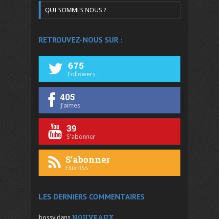
QUI SOMMES NOUS ?
RETROUVEZ-NOUS SUR :
675
Followers
405
J'aimes
39
S'abonner
S'abonner
Flux RSS
LES DERNIERS COMMENTAIRES
NOUVEAUX
bossy
dans