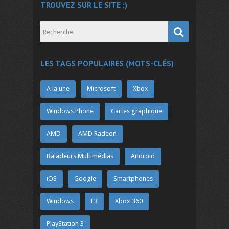
TROUVEZ SUR LE SITE :)
LES TAGS POPULAIRES (MOTS-CLÉS)
A la une
Microsoft
Xbox
Windows Phone
Cartes graphique
AMD
AMD Radeon
Baladeurs Multimédias
Android
iOS
Google
Smartphones
Windows
E3
Xbox 360
PlayStation 3