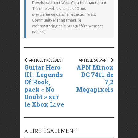
Developpement Web. Cela fait maintenant
15 sur le web, avec plus 10 ans
d'expérience dans le rédaction web,
Community Management, le
webmastering et le SEO (Référencement
naturel).
ARTICLE PRÉCÉDENT
ARTICLE SUIVANT
Guitar Hero
APN Minox
III : Legends
DC 7411 de
Of Rock,
7,2
pack « No
Mégapixels
Doubt » sur
le Xbox Live
A LIRE ÉGALEMENT