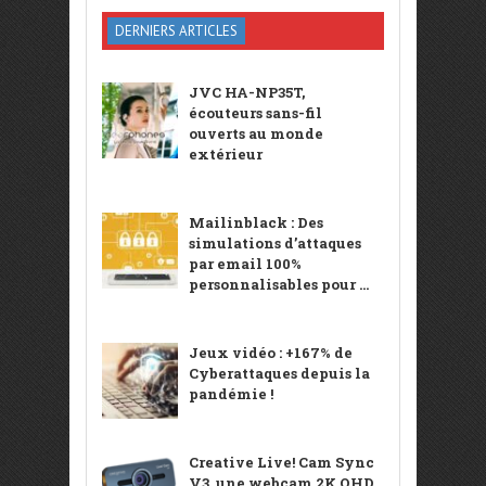
DERNIERS ARTICLES
JVC HA-NP35T,
écouteurs sans-fil
ouverts au monde
extérieur
Mailinblack : Des
simulations d’attaques
par email 100%
personnalisables pour ...
Jeux vidéo : +167% de
Cyberattaques depuis la
pandémie !
Creative Live! Cam Sync
V3, une webcam 2K QHD