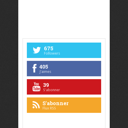
675
Followers
405
J'aimes
39
S'abonner
S'abonner
Flux RSS