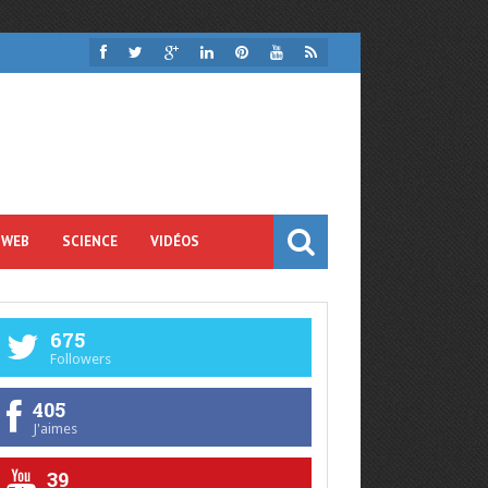
 WEB
SCIENCE
VIDÉOS
675
Followers
405
J'aimes
39