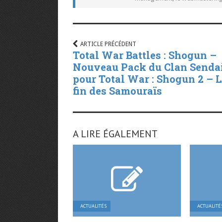
ARTICLE PRÉCÉDENT
Total War Battles : Shogun –
Nouveau Pack du Clan Senda
pour Total War : Shogun 2 – 
fin des Samouraïs
A LIRE ÉGALEMENT
ACTUALITÉS
ACTUALITÉ