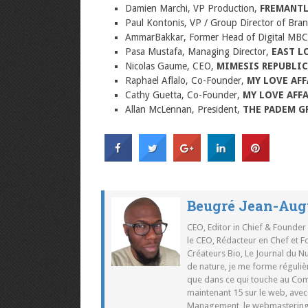
Damien Marchi, VP Production,
FREMANT
Paul Kontonis, VP / Group Director of Bra
AmmarBakkar, Former Head of Digital MBC
Pasa Mustafa, Managing Director,
EAST L
Nicolas Gaume, CEO,
MIMESIS REPUBLIC
Raphael Aflalo, Co-Founder,
MY LOVE AFF
Cathy Guetta, Co-Founder,
MY LOVE AFF
Allan McLennan, President,
THE PADEM G
Beugré Jean-Aug
CEO, Editor in Chief & Founder
le CEO, Rédacteur en Chef et F
Créateurs Bio, Le Journal du 
de nature, je me forme réguliè
que dans ce qui touche au Co
maintenant 15 sur le web, ave
Management, le webmastering e