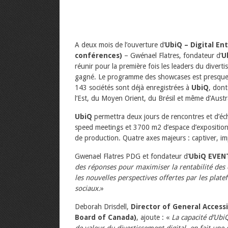
A deux mois de l’ouverture d’
UbiQ – Digital En
conférences)
– Gwénael Flatres, fondateur d’
U
réunir pour la première fois les leaders du divert
gagné. Le programme des showcases est presque d
143 sociétés sont déjà enregistrées à
UbiQ
, don
l’Est, du Moyen Orient, du Brésil et même d’Austra
UbiQ
permettra deux jours de rencontres et d’éc
speed meetings et 3700 m2 d’espace d’exposition
de production. Quatre axes majeurs : captiver, im
Gwenael Flatres PDG et fondateur d’
UbiQ EVEN
des réponses pour maximiser la rentabilité des 
les nouvelles perspectives offertes par les platef
sociaux.
»
Deborah Drisdell,
Director of General Accessi
Board of Canada)
, ajoute : «
La capacité d’Ubi
de valeur du divertissement digital, en fait une