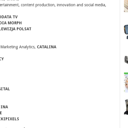
tertainment, content production, innovation and social media,
ODATA TV
DIA MORPH
LEWIZJA POLSAT
S
 Marketing Analytics,
CATALINA
CY
GITAL
,
INA
E
IKIPIXELS