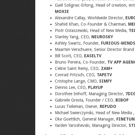
Gaël Solignac-Erlong, Head of creation, en
MOXIE
Alexandre Callay, Worldwide Director,
EUR
Shahid Khan, Co-Founder & Chairman,
ME
Piotr Ostaszewski, Head of New Media,
TE
Stanley Yang, CEO,
NEUROSKY
Ashley Swartz, Founder,
FURIOUS-MIND
Maarten Verschuere, Senior Director Brand
Bill Scott, CEO,
EASELTV
Bruno Pereira, Co-Founder,
TV APP AGEN
Celine Saint Remy, CEO,
ZAM+
Conrad Fritzsch, CEO,
TAPETV
Cristophe Lange, CMO,
SIMFY
Dennis Lee, CEO,
PLAYUP
Dorothee Imhoff, Managing Director,
7DI
Gabriele Gresta, Founder / CEO,
BIBOP
Lucas Tieleman, Owner,
REPUDO
Michael Swierczynski, Head of New Media 
Oke Goettlich, General Manager,
FINETUN
Yarden Yaroshevski, Managing Director,
ST