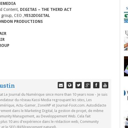
LEMEDIA
nd Content,
DIGITAS – THE THIRD ACT
 group, CEO ,
YES2DIGITAL
ONDON PRODUCTIONS
AIR
AIR
ROUP
ustin
 at Le Journal du Numérique since more than 10 years now - Je suis
ondateur du réseau Kassi Media regroupant les sites, Les
Numérique, Actu-Gamer, ZoneWP et Journal-Foot.com. Autodidacte
rement dans le Marketing Digital, la gestion de projet, de même
mmunity Management, au Developpement Web. Cela fait
c plus 10 ans d'expérience dans le rédaction web, Community
t le SEO (Référencement naturel).