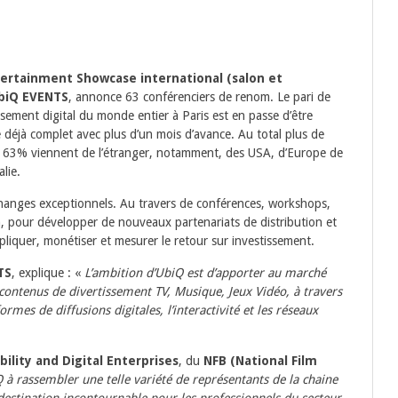
tertainment Showcase international (salon et
biQ EVENTS
, annonce 63 conférenciers de renom. Le pari de
issement digital du monde entier à Paris est en passe d’être
éjà complet avec plus d’un mois d’avance. Au total plus de
t 63% viennent de l’étranger, notamment, des USA, d’Europe de
lie.
hanges exceptionnels. Au travers de conférences, workshops,
, pour développer de nouveaux partenariats de distribution et
pliquer, monétiser et mesurer le retour sur investissement.
TS
, explique : «
L’ambition d’UbiQ est d’apporter au marché
contenus de divertissement TV, Musique, Jeux Vidéo, à travers
ormes de diffusions digitales, l’interactivité et les réseaux
bility and Digital Enterprises
, du
NFB (National Film
Q à rassembler une telle variété de représentants de la chaine
 destination incontournable pour les professionnels du secteur.