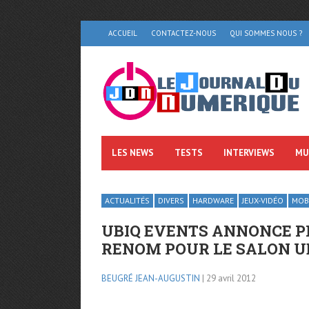
ACCUEIL
CONTACTEZ-NOUS
QUI SOMMES NOUS ?
LES NEWS
TESTS
INTERVIEWS
MU
ACTUALITÉS
DIVERS
HARDWARE
JEUX-VIDÉO
MOBI
UBIQ EVENTS ANNONCE PR
RENOM POUR LE SALON UB
BEUGRÉ JEAN-AUGUSTIN
| 29 avril 2012