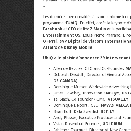
»
Les dernières personnalités à avoir confirmé leur
programme d’
UbiQ
. En effet, après la keynote 
Facebook
et CEO de
RtoZ Media
et la particip
Entertainment US
, Louis-Pierre Pharand, Dir
O’Ferrall,
SVP Digital
de
Viacom Internationa
Affairs
de
Disney Mobile
,
UbiQ a le plaisir d’annoncer 29 intervenan
Allen de Bevoise, CEO and Co-Founder,
MA
Deborah Drisdell , Director of General Acces
OF CANADA)
Dominique Musset, Worldwide Advertising 
James Cowdrey, Innovation Manager,
UNI
Tal Siach, Co-Founder / CMO,
VISUAL.LY
Dominique Delport , CEO,
HAVAS MEDIA 
Brian Eoff, Data Scientist,
BIT. LY
Andy Plesser, Executive Producer and Fou
Vivian Rosenthal, Founder,
GOLDRUN
Fabienne Fourquet, Director of New Conte