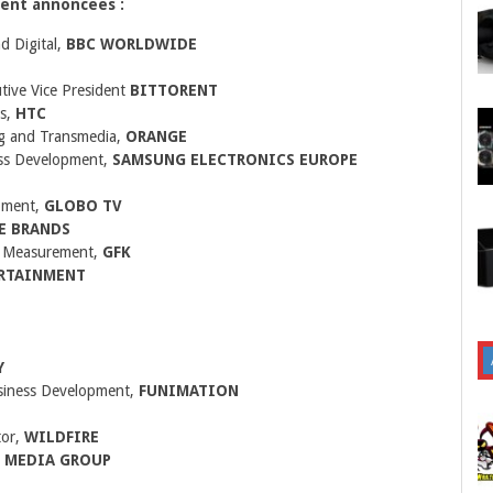
ment annoncées :
d Digital,
BBC WORLDWIDE
tive Vice President
BITTORENT
es,
HTC
g and Transmedia,
ORANGE
ness Development,
SAMSUNG ELECTRONICS EUROPE
pment,
GLOBO TV
E BRANDS
e Measurement,
GFK
RTAINMENT
Y
siness Development,
FUNIMATION
tor,
WILDFIRE
 MEDIA GROUP