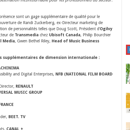
 présence sont un gage supplémentaire de qualité pour le
d’ouverture de Randi Zuckerberg, ex-Directeur marketing de
ation de personnalités telles que Doug Scott, Président d’
Ogilvy
ecteur de
Transmedia
chez
Ubisoft Canada
, Philip Bourchier
l Media
, Gwen Bethel Riley,
Head of Music Business
ts supplémentaires de dimension internationale :
CHINIMA
sibility and Digital Enterprises,
NFB (NATIONAL FILM BOARD
Director,
RENAULT
VERSAL MUSIC GROUP
FRANCE
nder,
BEET. TV
nts,
CANAL +