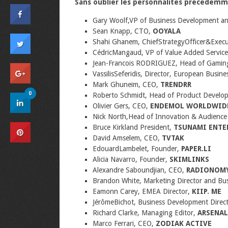
Sans oublier les personnalités précédem
Gary Woolf,VP of Business Development an
Sean Knapp, CTO,
OOYALA
Shahi Ghanem, ChiefStrategyOfficer&Execu
CédricMangaud, VP of Value Added Servic
Jean-Francois RODRIGUEZ, Head of Gamin
VassilisSeferidis, Director, European Busi
Mark Ghuneim, CEO,
TRENDRR
0
Roberto Schmidt, Head of Product Develo
Olivier Gers, CEO,
ENDEMOL WORLDWID
Nick North,Head of Innovation & Audienc
Bruce Kirkland President,
TSUNAMI ENTE
David Amselem, CEO,
TVTAK
EdouardLambelet, Founder,
PAPER.LI
Alicia Navarro, Founder,
SKIMLINKS
Alexandre Saboundjian, CEO,
RADIONOM
Brandon White, Marketing Director and Bu
Eamonn Carey, EMEA Director,
KIIP. ME
JérômeBichot, Business Development Direc
Richard Clarke, Managing Editor,
ARSENAL
Marco Ferrari, CEO,
ZODIAK ACTIVE