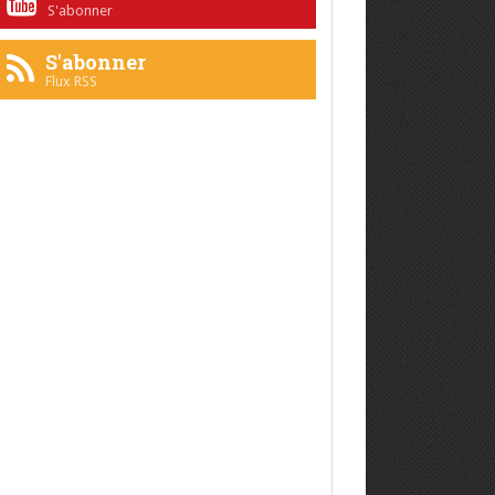
S'abonner
S'abonner
Flux RSS