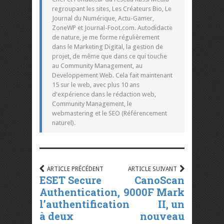
regroupant les sites, Les Créateurs Bio, Le
Journal du Numérique, Actu-Gamer,
ZoneWP et Journal-Foot.com. Autodidacte
de nature, je me forme régulièrement
dans le Marketing Digital, la gestion de
projet, de même que dans ce qui touche
au Community Management, au
Developpement Web. Cela fait maintenant
15 sur le web, avec plus 10 ans
d'expérience dans le rédaction web,
Community Management, le
webmastering et le SEO (Référencement
naturel).
ARTICLE PRÉCÉDENT
ARTICLE SUIVANT
ESET Secure
CanoScan
Authentication,
9000F Mark
l’authentification
II, un
à deux
nouveau