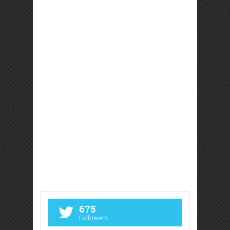
675
Followers