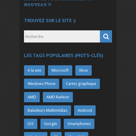
NOUVEAU ?!
TROUVEZ SUR LE SITE :)
LES TAGS POPULAIRES (MOTS-CLÉS)
A la une
Microsoft
Xbox
Windows Phone
Cartes graphique
AMD
AMD Radeon
Baladeurs Multimédias
Android
iOS
Google
Smartphones