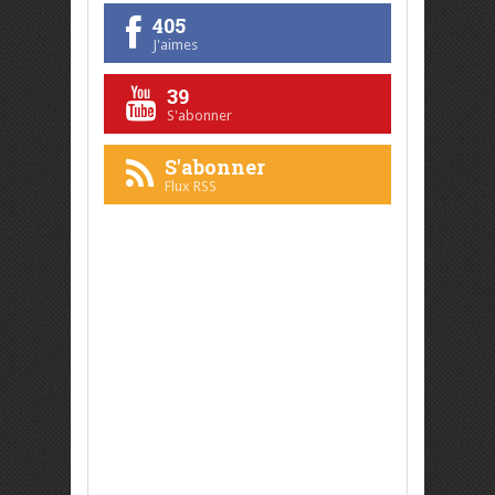
405
J'aimes
39
S'abonner
S'abonner
Flux RSS