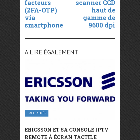
facteurs
scanner CCD
(2FA-OTP)
haut de
via
gamme de
smartphone
9600 dpi
A LIRE ÉGALEMENT
ACTUALITÉS
ERICSSON ET SA CONSOLE IPTV
REMOTE À ÉCRAN TACTILE