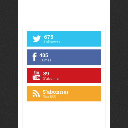
675
Followers
405
J'aimes
39
S'abonner
S'abonner
Flux RSS