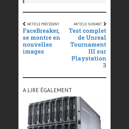
ARTICLE PRÉCÉDENT
ARTICLE SUIVANT
FaceBreaker,
Test complet
se montre en
de Unreal
nouvelles
Tournament
images
III sur
Playstation
3
A LIRE ÉGALEMENT