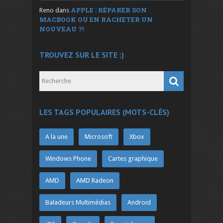
APPLE : RÉPARER SON
Reno
dans
MACBOOK OU EN RACHETER UN
NOUVEAU ?!
TROUVEZ SUR LE SITE :)
LES TAGS POPULAIRES (MOTS-CLÉS)
A la une
Microsoft
Xbox
Windows Phone
Cartes graphique
AMD
AMD Radeon
Baladeurs Multimédias
Android