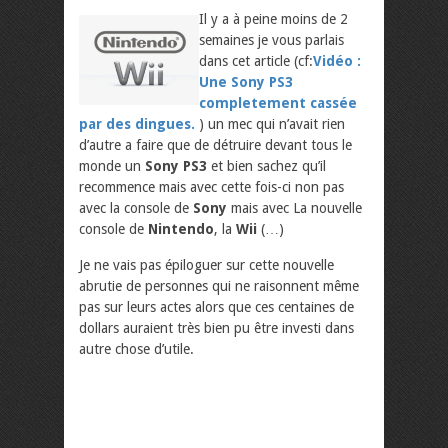
Il y a à peine moins de 2
semaines je vous parlais
dans cet article (cf:
Vidéo :
Une Sony PS3
completement cassée
par des dingues.
) un mec qui n’avait rien
d’autre a faire que de détruire devant tous le
monde un
Sony PS3
et bien sachez qu’il
recommence mais avec cette fois-ci non pas
avec la console de
Sony
mais avec La nouvelle
console de
Nintendo
, la
Wii
(…)
Je ne vais pas épiloguer sur cette nouvelle
abrutie de personnes qui ne raisonnent même
pas sur leurs actes alors que ces centaines de
dollars auraient très bien pu être investi dans
autre chose d’utile.