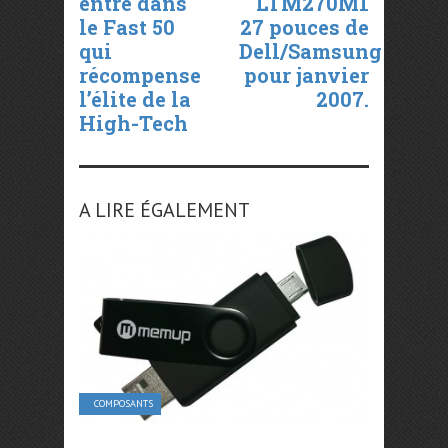
entre dans
LTM270M1
le Fast 50
27 pouces de
qui
Dell/Samsung
récompense
pour janvier
l’élite de la
2007.
High-Tech
A LIRE ÉGALEMENT
COMPOSANTS