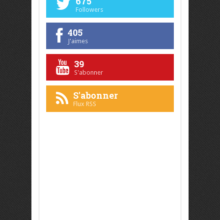
675
Followers
405
J'aimes
39
S'abonner
S'abonner
Flux RSS