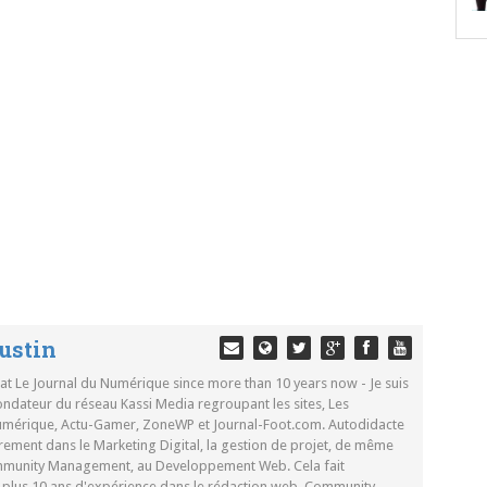
ustin
 at Le Journal du Numérique since more than 10 years now - Je suis
ondateur du réseau Kassi Media regroupant les sites, Les
Numérique, Actu-Gamer, ZoneWP et Journal-Foot.com. Autodidacte
rement dans le Marketing Digital, la gestion de projet, de même
mmunity Management, au Developpement Web. Cela fait
c plus 10 ans d'expérience dans le rédaction web, Community