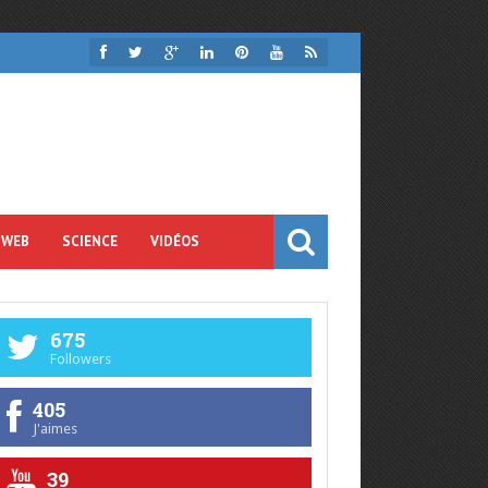
 WEB
SCIENCE
VIDÉOS
675
Followers
405
J'aimes
39