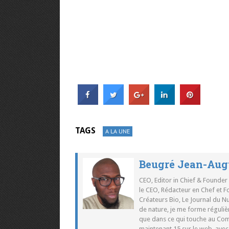
TAGS
A LA UNE
Beugré Jean-Aug
CEO, Editor in Chief & Founder
le CEO, Rédacteur en Chef et F
Créateurs Bio, Le Journal du 
de nature, je me forme réguliè
que dans ce qui touche au Co
maintenant 15 sur le web, ave