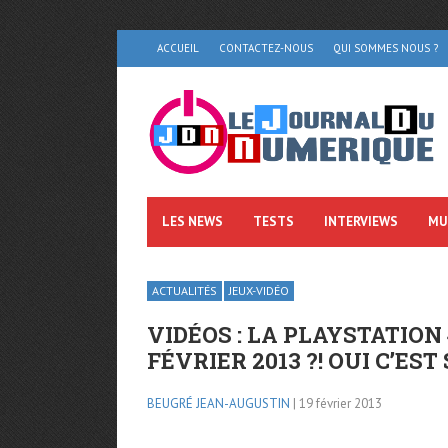
ACCUEIL
CONTACTEZ-NOUS
QUI SOMMES NOUS ?
LES NEWS
TESTS
INTERVIEWS
MU
ACTUALITÉS
JEUX-VIDÉO
VIDÉOS : LA PLAYSTATION
FÉVRIER 2013 ?! OUI C’EST 
BEUGRÉ JEAN-AUGUSTIN
| 19 février 2013