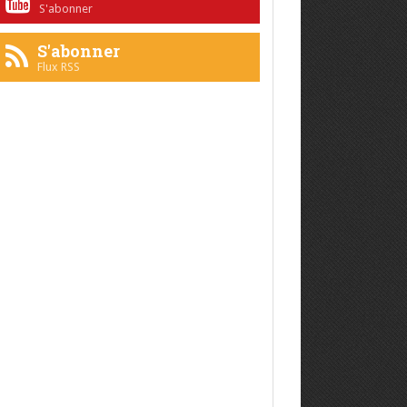
S'abonner
S'abonner
Flux RSS