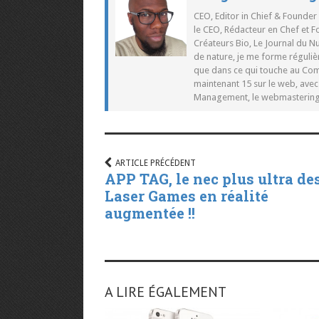
CEO, Editor in Chief & Founder
le CEO, Rédacteur en Chef et F
Créateurs Bio, Le Journal du 
de nature, je me forme réguliè
que dans ce qui touche au Co
maintenant 15 sur le web, ave
Management, le webmastering e
ARTICLE PRÉCÉDENT
APP TAG, le nec plus ultra de
Laser Games en réalité
augmentée !!
A LIRE ÉGALEMENT