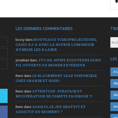
LES DERNIERS COMMENTAIRES
TRO
NOUVEAUX VIDÉOPROJECTEURS,
bossy
dans
CASIO XJ-A AVEC LA SOURCE LUMINEUSE
HYBRIDE LED & LASER
LES
JVC HA-NP35T, ÉCOUTEURS SANS-
Jonathan
dans
FIL OUVERTS AU MONDE EXTÉRIEUR
A l
LE BLACKBERRY LEAP DISPONIBLE
Reno
dans
CHEZ ORANGE ET SOSH !
Wi
ATTENTION : PIRATAGE ET
Reno
dans
AM
RÉCUPÉRATION DE COMPTE FACEBOOK ?!
AGAR.IO, LE JEU GRATUIT ET
An
Reno
dans
ADDICTIF DU MOMENT ?