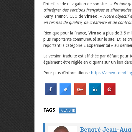
l’interface de navigation de son site. «
En tant q
d’intégrer des versions françaises et allemand
Kerry Trainor, CEO de
Vimeo
. «
Notre objectif 
en termes de qualité, de créativité et de contrôl
Rien que pour la France,
Vimeo
a plus de 3,5 mil
plus importante communauté sur le site. Et les cr
reportant la catégorie « Experimental » au dernie
La version traduite est affichée par défaut pour t
également être réglée en cliquant sur un lien dans
Pour plus d’informations :
https://vimeo.com/blo
TAGS
A LA UNE
Beugré Jean-Aug