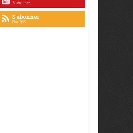
S'abonner
S'abonner
Flux RSS