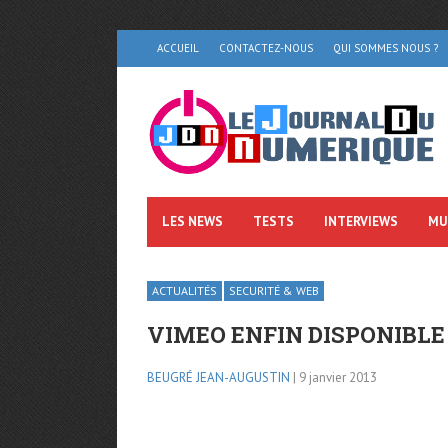
ACCUEIL
CONTACTEZ-NOUS
QUI SOMMES NOUS ?
LES NEWS
TESTS
INTERVIEWS
MU
ACTUALITÉS
SECURITÉ & WEB
VIMEO ENFIN DISPONIBLE
BEUGRÉ JEAN-AUGUSTIN
| 9 janvier 2013