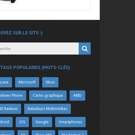
UVEZ SUR LE SITE :)
 TAGS POPULAIRES (MOTS-CLÉS)
a une
Microsoft
Xbox
ndows Phone
Cartes graphique
AMD
D Radeon
Baladeurs Multimédias
droid
iOS
Google
Smartphones