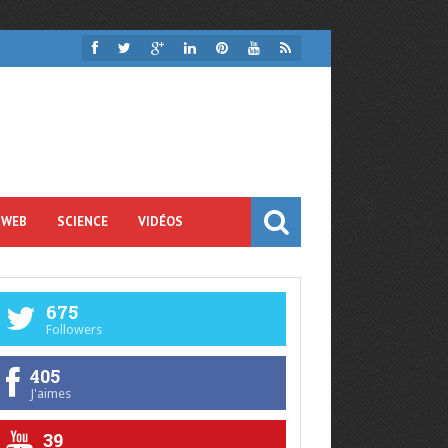
 WEB
SCIENCE
VIDÉOS
675
Followers
405
J'aimes
39