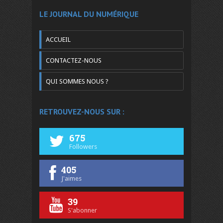
LE JOURNAL DU NUMÉRIQUE
ACCUEIL
CONTACTEZ-NOUS
QUI SOMMES NOUS ?
RETROUVEZ-NOUS SUR :
675
Followers
405
J'aimes
39
S'abonner