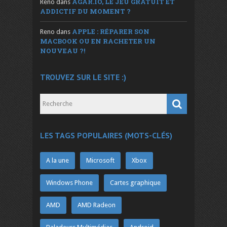
AGAR.IO, LE JEU GRATUIT ET
Reno
dans
ADDICTIF DU MOMENT ?
APPLE : RÉPARER SON
Reno
dans
MACBOOK OU EN RACHETER UN
NOUVEAU ?!
TROUVEZ SUR LE SITE :)
LES TAGS POPULAIRES (MOTS-CLÉS)
A la une
Microsoft
Xbox
Windows Phone
Cartes graphique
AMD
AMD Radeon