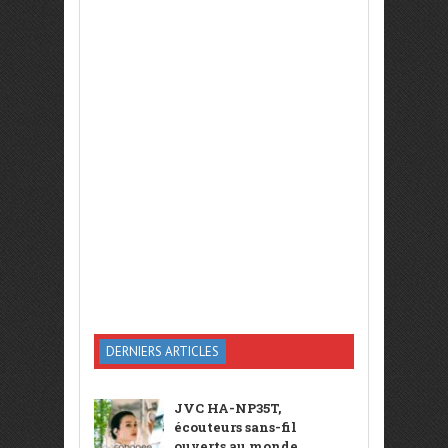
DERNIERS ARTICLES
JVC HA-NP35T,
écouteurs sans-fil
ouverts au monde