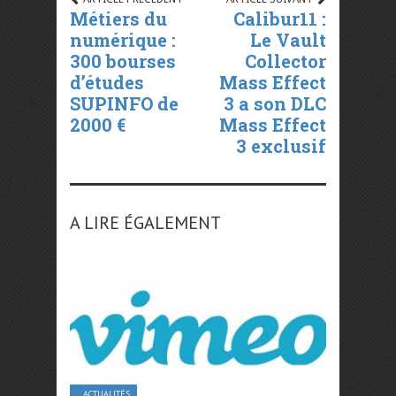
Métiers du
Calibur11 :
numérique :
Le Vault
300 bourses
Collector
d’études
Mass Effect
SUPINFO de
3 a son DLC
2000 €
Mass Effect
3 exclusif
A LIRE ÉGALEMENT
ACTUALITÉS