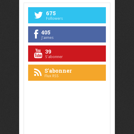
675
Followers
405
J'aimes
39
S'abonner
S'abonner
Flux RSS