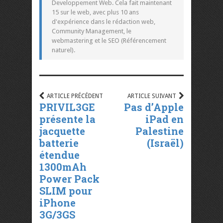
Developpement Web. Cela fait maintenant
15 sur le web, avec plus 10 ans
d'expérience dans le rédaction web,
Community Management, le
webmastering et le SEO (Référencement
naturel).
ARTICLE PRÉCÉDENT
ARTICLE SUIVANT
PRIVIL3GE
Pas d’Apple
présente la
iPad en
jacquette
Palestine
batterie
(Israël)
étendue
1300mAh
Power Pack
SLIM pour
iPhone
3G/3GS