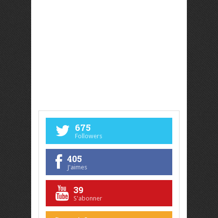
675
Followers
405
J'aimes
39
S'abonner