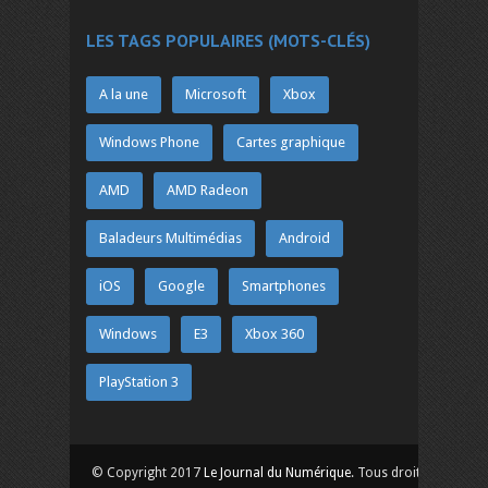
LES TAGS POPULAIRES (MOTS-CLÉS)
A la une
Microsoft
Xbox
Windows Phone
Cartes graphique
AMD
AMD Radeon
Baladeurs Multimédias
Android
iOS
Google
Smartphones
Windows
E3
Xbox 360
PlayStation 3
© Copyright 2017
Le Journal du Numérique
. Tous droits réservés.