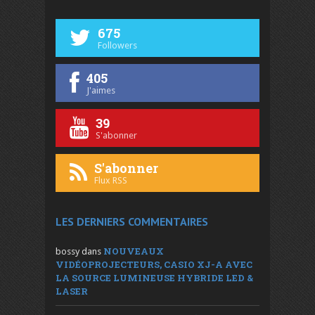
675
Followers
405
J'aimes
39
S'abonner
S'abonner
Flux RSS
LES DERNIERS COMMENTAIRES
NOUVEAUX
bossy
dans
VIDÉOPROJECTEURS, CASIO XJ-A AVEC
LA SOURCE LUMINEUSE HYBRIDE LED &
LASER