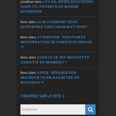
JVC HA-NP35T, ÉCOUTEURS
Jonathan
dans
SANS-FIL OUVERTS AU MONDE
EXTÉRIEUR
LE BLACKBERRY LEAP
Reno
dans
DISPONIBLE CHEZ ORANGE ET SOSH !
ATTENTION : PIRATAGE ET
Reno
dans
RÉCUPÉRATION DE COMPTE FACEBOOK
?!
AGAR.IO, LE JEU GRATUIT ET
Reno
dans
ADDICTIF DU MOMENT ?
APPLE : RÉPARER SON
Reno
dans
MACBOOK OU EN RACHETER UN
NOUVEAU ?!
TROUVEZ SUR LE SITE :)