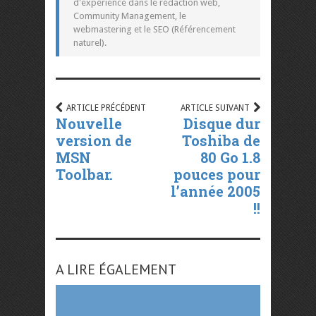
d'expérience dans le rédaction web,
Community Management, le
webmastering et le SEO (Référencement
naturel).
ARTICLE PRÉCÉDENT
ARTICLE SUIVANT
Nouvelle
Disque dur
version de
Toshiba de
MSN
80 Go 1.8
Toolbar.
pouces pour
l’année 2005
!!
A LIRE ÉGALEMENT