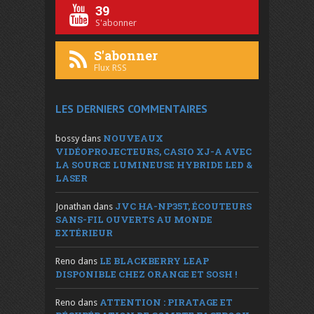
39
S'abonner
S'abonner
Flux RSS
LES DERNIERS COMMENTAIRES
NOUVEAUX
bossy
dans
VIDÉOPROJECTEURS, CASIO XJ-A AVEC
LA SOURCE LUMINEUSE HYBRIDE LED &
LASER
JVC HA-NP35T, ÉCOUTEURS
Jonathan
dans
SANS-FIL OUVERTS AU MONDE
EXTÉRIEUR
LE BLACKBERRY LEAP
Reno
dans
DISPONIBLE CHEZ ORANGE ET SOSH !
ATTENTION : PIRATAGE ET
Reno
dans