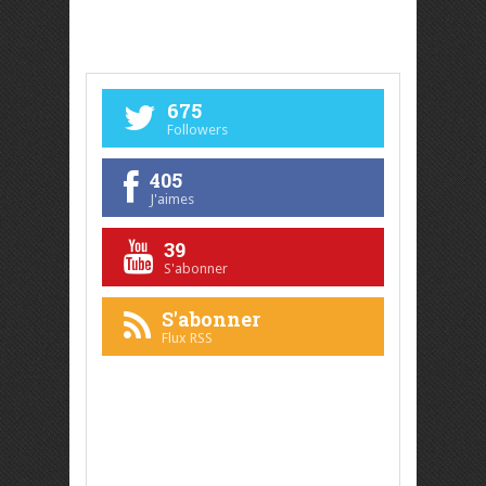
675
Followers
405
J'aimes
39
S'abonner
S'abonner
Flux RSS