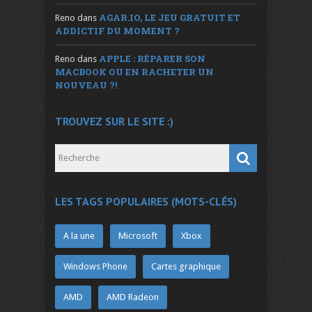
AGAR.IO, LE JEU GRATUIT ET
Reno
dans
ADDICTIF DU MOMENT ?
APPLE : RÉPARER SON
Reno
dans
MACBOOK OU EN RACHETER UN
NOUVEAU ?!
TROUVEZ SUR LE SITE :)
LES TAGS POPULAIRES (MOTS-CLÉS)
A la une
Microsoft
Xbox
Windows Phone
Cartes graphique
AMD
AMD Radeon