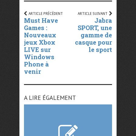
ARTICLE PRÉCÉDENT
ARTICLE SUIVANT
Must Have
Jabra
Games :
SPORT, une
Nouveaux
gamme de
jeux Xbox
casque pour
LIVE sur
le sport
Windows
Phone à
venir
A LIRE ÉGALEMENT