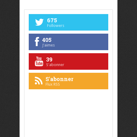
675
Followers
405
J'aimes
39
S'abonner
S'abonner
Flux RSS