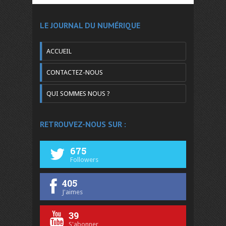
LE JOURNAL DU NUMÉRIQUE
ACCUEIL
CONTACTEZ-NOUS
QUI SOMMES NOUS ?
RETROUVEZ-NOUS SUR :
675
Followers
405
J'aimes
39
S'abonner