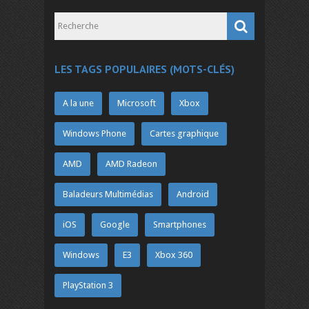
LES TAGS POPULAIRES (MOTS-CLÉS)
A la une
Microsoft
Xbox
Windows Phone
Cartes graphique
AMD
AMD Radeon
Baladeurs Multimédias
Android
iOS
Google
Smartphones
Windows
E3
Xbox 360
PlayStation 3