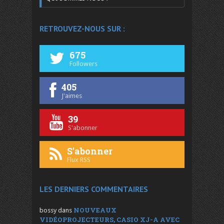
RETROUVEZ-NOUS SUR :
675
Followers
405
J'aimes
39
S'abonner
S'abonner
Flux RSS
LES DERNIERS COMMENTAIRES
NOUVEAUX
bossy
dans
VIDÉOPROJECTEURS, CASIO XJ-A AVEC