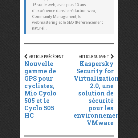
15 sur le web, avec plus 10 ans
d'expérience dans le rédaction web,
Community Management, le
webmastering et le SEO (Référencement
naturel).
ARTICLE PRÉCÉDENT
ARTICLE SUIVANT
Nouvelle
Kaspersky
gamme de
Security for
GPS pour
Virtualization
cyclistes,
2.0, une
Mio Cyclo
solution de
505 et le
sécurité
Cyclo 505
pour les
HC
environnements
VMware