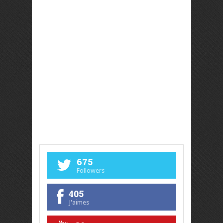
675
Followers
405
J'aimes