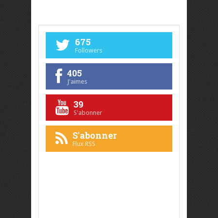
675
Followers
405
J'aimes
39
S'abonner
S'abonner
Flux RSS