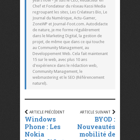
years now - Je suis le CEO, Rédacteur en
Chef et Fondateur du réseau Kassi Media
regroupant les sites, Les Créateurs Bio, Le
Journal du Numérique, Actu-Gamer,
ZoneWP et Journal-Foot.com. Autodidacte
de nature, je me forme régulièrement
dans le Marketing Digital, la gestion de
projet, de même que dans ce qui touche
au Community Management, au
Developpement Web. Cela fait maintenant
15 sur le web, avec plus 10 ans
d'expérience dans le rédaction web,
Community Management, le
webmastering et le SEO (Référencement
naturel).
ARTICLE PRÉCÉDENT
ARTICLE SUIVANT
Windows
BYOD :
Phone : Les
Nouveautés
Nokia
mobilité de