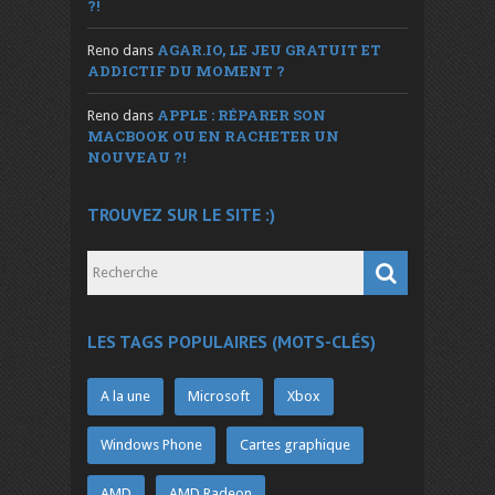
?!
AGAR.IO, LE JEU GRATUIT ET
Reno
dans
ADDICTIF DU MOMENT ?
APPLE : RÉPARER SON
Reno
dans
MACBOOK OU EN RACHETER UN
NOUVEAU ?!
TROUVEZ SUR LE SITE :)
LES TAGS POPULAIRES (MOTS-CLÉS)
A la une
Microsoft
Xbox
Windows Phone
Cartes graphique
AMD
AMD Radeon