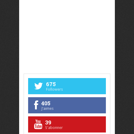
675
Followers
405
J'aimes
39
S'abonner