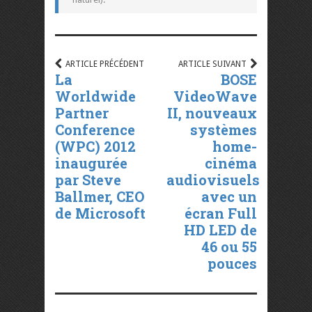
ARTICLE PRÉCÉDENT
ARTICLE SUIVANT
La
BOSE
Worldwide
VideoWave
Partner
II, nouveaux
Conference
systèmes
(WPC) 2012
home-
inaugurée
cinéma
par Steve
audiovisuels
Ballmer, CEO
avec un
de Microsoft
écran Full
HD LED de
46 ou 55
pouces