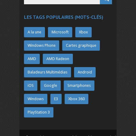
LES TAGS POPULAIRES (MOTS-CLÉS)
A la une
Microsoft
Xbox
Windows Phone
Cartes graphique
AMD
AMD Radeon
Baladeurs Multimédias
Android
iOS
Google
Smartphones
Windows
E3
Xbox 360
PlayStation 3