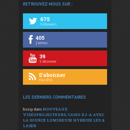
RETROUVEZ-NOUS SUR :
675
Followers
405
J'aimes
39
S'abonner
S'abonner
Flux RSS
LES DERNIERS COMMENTAIRES
NOUVEAUX
bossy
dans
VIDÉOPROJECTEURS, CASIO XJ-A AVEC
LA SOURCE LUMINEUSE HYBRIDE LED &
LASER