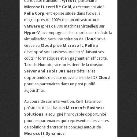
dans cette transition.
FyrSoft
, partenaire
Microsoft certifié Gold
, a récemment aidé
Pella Corp
, entreprise située dans l’Iowa, à
migrer près de 100% de son infrastructure
VMware
(près de 700 machines virtuelles) sur
Hyper-V
, accompagnant l’entreprise au-delà de la
virtualisation, vers une solution de
Cloud
privé.
Grâce au
Cloud
privé
Microsoft
,
Pella
a
développé son business tout en réduisant ses
coûts informatiques et en gagnant en efficacité.
Takeshi Numoto, vice-président de la division
Server and Tools Business
détaille les
opportunités de cette nouvelle ère de l’OS
Cloud
pour les partenaires dans un post publié
aujourd’hui.
Au cours de son intervention, Kirill Tatarinov,
président de la division
Microsoft Business
Solutions
, a souligné l’incroyable opportunité
pour les partenaires que représentent les ventes
de solutions d’entreprise conçues autour de
Microsoft Dynamics
.