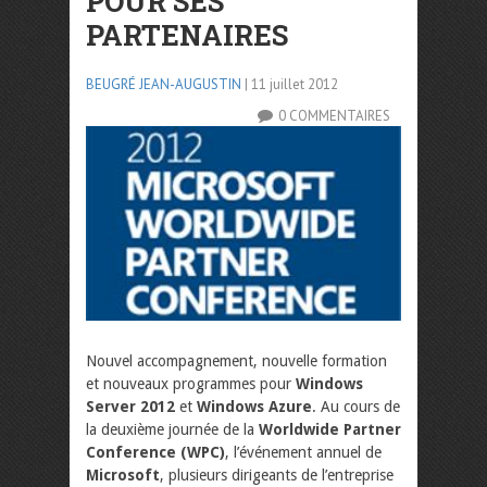
POUR SES
PARTENAIRES
BEUGRÉ JEAN-AUGUSTIN
| 11 juillet 2012
0 COMMENTAIRES
Nouvel accompagnement, nouvelle formation
et nouveaux programmes pour
Windows
Server 2012
et
Windows Azure
. Au cours de
la deuxième journée de la
Worldwide Partner
Conference (WPC)
, l’événement annuel de
Microsoft
, plusieurs dirigeants de l’entreprise