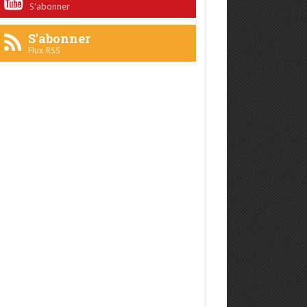
S'abonner
S'abonner
Flux RSS