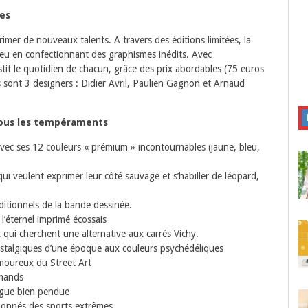
tes
xprimer de nouveaux talents. A travers des éditions limitées, la
 jeu en confectionnant des graphismes inédits. Avec
nvestit le quotidien de chacun, grâce des prix abordables (75 euros
tes sont 3 designers : Didier Avril, Paulien Gagnon et Arnaud
tous les tempéraments
avec ses 12 couleurs « prémium » incontournables (jaune, bleu,
ui veulent exprimer leur côté sauvage et s’habiller de léopard,
ditionnels de la bande dessinée.
 l’éternel imprimé écossais
qui cherchent une alternative aux carrés Vichy.
nostalgiques d’une époque aux couleurs psychédéliques
moureux du Street Art
rmands
angue bien pendue
ionnés des sports extrêmes