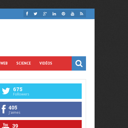
 WEB
SCIENCE
VIDÉOS
675
Followers
405
J'aimes
39