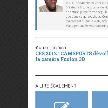
le CEO, Rédacteur en Chef et F
Créateurs Bio, Le Journal du 
de nature, je me forme réguliè
que dans ce qui touche au Co
maintenant 15 sur le web, ave
Management, le webmastering e
ARTICLE PRÉCÉDENT
CES 2012 : CAMSPORTS dévoi
la caméra Fusion 3D
A LIRE ÉGALEMENT