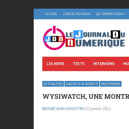
ACCUEIL
CONTACTEZ-NOUS
QUI SOMMES NOUS ?
LES NEWS
TESTS
INTERVIEWS
MU
ACTUALITÉS
GADGETS & ROBOTS
MULTIMÉDIA
WYSIWATCH, UNE MONTRE
BEUGRÉ JEAN-AUGUSTIN
| 12 janvier 2012