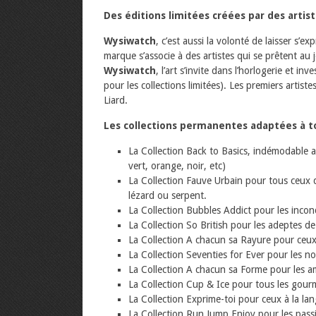
Des éditions limitées créées par des artis
Wysiwatch
, c’est aussi la volonté de laisser s’e
marque s’associe à des artistes qui se prêtent au
Wysiwatch
, l’art s’invite dans l’horlogerie et i
pour les collections limitées). Les premiers artis
Liard.
Les collections permanentes adaptées à 
La Collection Back to Basics, indémodable 
vert, orange, noir, etc)
La Collection Fauve Urbain pour tous ceux q
lézard ou serpent.
La Collection Bubbles Addict pour les incon
La Collection So British pour les adeptes de
La Collection A chacun sa Rayure pour ceux 
La Collection Seventies for Ever pour les 
La Collection A chacun sa Forme pour les a
La Collection Cup & Ice pour tous les gou
La Collection Exprime-toi pour ceux à la l
La Collection Run Jump Enjoy pour les pass