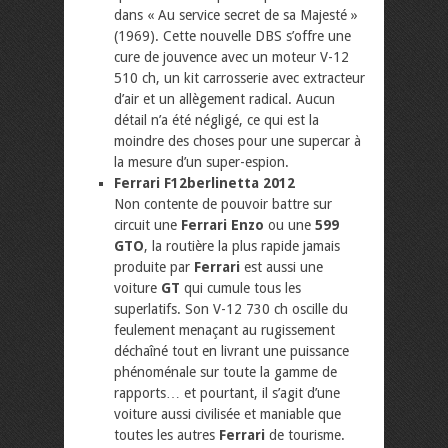
dans « Au service secret de sa Majesté »
(1969). Cette nouvelle DBS s’offre une
cure de jouvence avec un moteur V-12
510 ch, un kit carrosserie avec extracteur
d’air et un allègement radical. Aucun
détail n’a été négligé, ce qui est la
moindre des choses pour une supercar à
la mesure d’un super-espion.
Ferrari F12berlinetta 2012
Non contente de pouvoir battre sur
circuit une
Ferrari Enzo
ou une
599
GTO
, la routière la plus rapide jamais
produite par
Ferrari
est aussi une
voiture
GT
qui cumule tous les
superlatifs. Son V-12 730 ch oscille du
feulement menaçant au rugissement
déchaîné tout en livrant une puissance
phénoménale sur toute la gamme de
rapports… et pourtant, il s’agit d’une
voiture aussi civilisée et maniable que
toutes les autres
Ferrari
de tourisme.