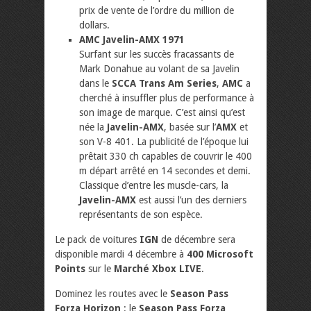
prix de vente de l’ordre du million de
dollars.
AMC Javelin-AMX 1971
Surfant sur les succès fracassants de
Mark Donahue au volant de sa Javelin
dans le
SCCA Trans Am Series
,
AMC
a
cherché à insuffler plus de performance à
son image de marque. C’est ainsi qu’est
née la
Javelin-AMX
, basée sur l’
AMX
et
son V-8 401. La publicité de l’époque lui
prêtait 330 ch capables de couvrir le 400
m départ arrêté en 14 secondes et demi.
Classique d’entre les muscle-cars, la
Javelin-AMX
est aussi l’un des derniers
représentants de son espèce.
Le pack de voitures
IGN
de décembre sera
disponible mardi 4 décembre à
400 Microsoft
Points
sur le
Marché Xbox LIVE
.
Dominez les routes avec le
Season Pass
Forza Horizon
: le
Season Pass Forza