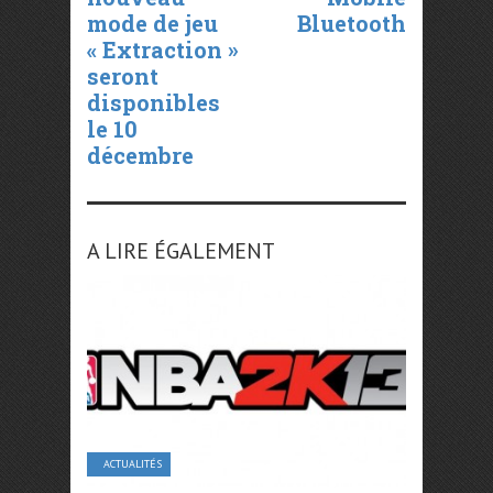
mode de jeu
Bluetooth
« Extraction »
seront
disponibles
le 10
décembre
A LIRE ÉGALEMENT
ACTUALITÉS