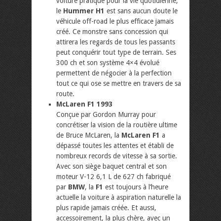
voiture pratique pour la vie quotidienne,
le
Hummer H1
est sans aucun doute le
véhicule off-road le plus efficace jamais
créé. Ce monstre sans concession qui
attirera les regards de tous les passants
peut conquérir tout type de terrain. Ses
300 ch et son système 4×4 évolué
permettent de négocier à la perfection
tout ce qui ose se mettre en travers de sa
route.
McLaren F1 1993
Conçue par Gordon Murray pour
concrétiser la vision de la routière ultime
de Bruce McLaren, la
McLaren F1
a
dépassé toutes les attentes et établi de
nombreux records de vitesse à sa sortie.
Avec son siège baquet central et son
moteur V-12 6,1 L de 627 ch fabriqué
par
BMW
, la
F1
est toujours à l’heure
actuelle la voiture à aspiration naturelle la
plus rapide jamais créée. Et aussi,
accessoirement, la plus chère, avec un