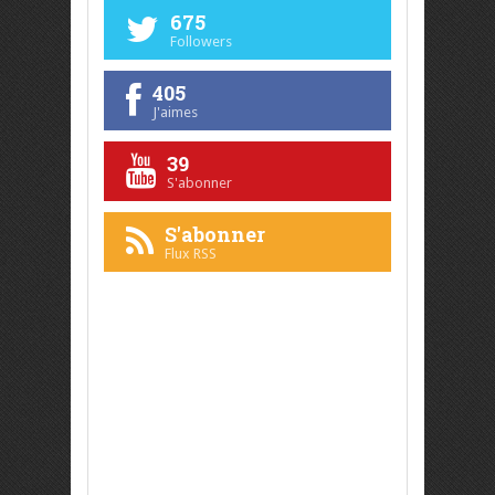
675
Followers
405
J'aimes
39
S'abonner
S'abonner
Flux RSS