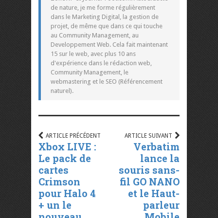
de nature, je me forme régulièrement
dans le Marketing Digital, la gestion de
projet, de même que dans ce qui touche
au Community Management, au
Developpement Web. Cela fait maintenant
15 sur le web, avec plus 10 ans
d'expérience dans le rédaction web,
Community Management, le
webmastering et le SEO (Référencement
naturel).
ARTICLE PRÉCÉDENT
ARTICLE SUIVANT
Xbox LIVE :
Verbatim
Le pack de
lance la
cartes
souris sans-
Crimson
fil GO NANO
pour Halo 4
et le Haut-
+ un le
parleur
nouveau
Mobile