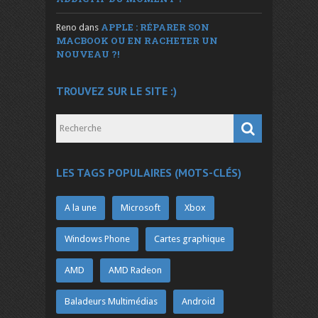
APPLE : RÉPARER SON
Reno
dans
MACBOOK OU EN RACHETER UN
NOUVEAU ?!
TROUVEZ SUR LE SITE :)
LES TAGS POPULAIRES (MOTS-CLÉS)
A la une
Microsoft
Xbox
Windows Phone
Cartes graphique
AMD
AMD Radeon
Baladeurs Multimédias
Android