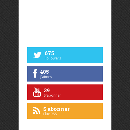
675
Followers
405
J'aimes
39
S'abonner
S'abonner
Flux RSS