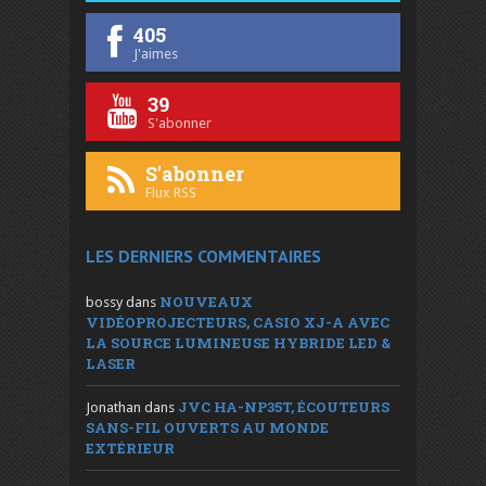
405
J'aimes
39
S'abonner
S'abonner
Flux RSS
LES DERNIERS COMMENTAIRES
NOUVEAUX
bossy
dans
VIDÉOPROJECTEURS, CASIO XJ-A AVEC
LA SOURCE LUMINEUSE HYBRIDE LED &
LASER
JVC HA-NP35T, ÉCOUTEURS
Jonathan
dans
SANS-FIL OUVERTS AU MONDE
EXTÉRIEUR