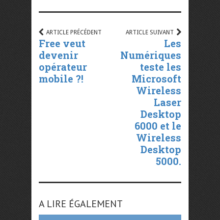
ARTICLE PRÉCÉDENT
ARTICLE SUIVANT
Free veut
Les
devenir
Numériques
opérateur
teste les
mobile ?!
Microsoft
Wireless
Laser
Desktop
6000 et le
Wireless
Desktop
5000.
A LIRE ÉGALEMENT