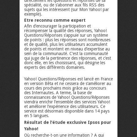
directement les questions et réponses de sa
spécialité, ou de s’abonner aux fils RSS des
sujets qui les intéressent (sur Mon Yahoo! par
exemple).
Etre reconnu comme expert
Afin d’encourager la participation et
récompenser la qualité des réponses, Yahoo!
Questions/Réponses s’appuie sur un système
de points : plus les réponses sont nombreuses
et de qualité, plus les utilisateurs accumulent
de points et montent en niveau d’expertise au
sein de la communauté. C’est la communauté
qui juge de la pertinence des réponses, et c’est
donc elle, en les choisissant, qui désigne les
experts des différents domaines.
Yahoo! Questions/Réponses est lancé en France
en version Bêta et ne cessera de s’améliorer au
cours des prochains mois grâce au concours
des Internautes. A terme, la base de
connaissances de Yahoo! Questions/Réponses
viendra enrichir l’ensemble des services Yahoo!
et améliorer l’expérience des utilisateurs. Ce
service est désormais disponible dans 14 pays
en 5 langues.
Résultat de l’étude exclusive Ipsos pour
Yahoo!
Où recherche-t-on une information ? A qui