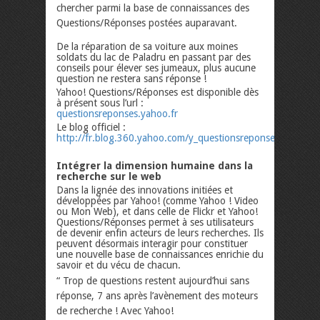
chercher parmi la base de connaissances des
Questions/Réponses postées auparavant.
De la réparation de sa voiture aux moines
soldats du lac de Paladru en passant par des
conseils pour élever ses jumeaux, plus aucune
question ne restera sans réponse !
Yahoo! Questions/Réponses est disponible dès
à présent sous l’url :
questionsreponses.yahoo.fr
Le blog officiel :
http://fr.blog.360.yahoo.com/y_questionsreponses_team
Intégrer la dimension humaine dans la
recherche sur le web
Dans la lignée des innovations initiées et
développées par Yahoo! (comme Yahoo ! Video
ou Mon Web), et dans celle de Flickr et Yahoo!
Questions/Réponses permet à ses utilisateurs
de devenir enfin acteurs de leurs recherches. Ils
peuvent désormais interagir pour constituer
une nouvelle base de connaissances enrichie du
savoir et du vécu de chacun.
“ Trop de questions restent aujourd’hui sans
réponse, 7 ans après l’avènement des moteurs
de recherche ! Avec Yahoo!