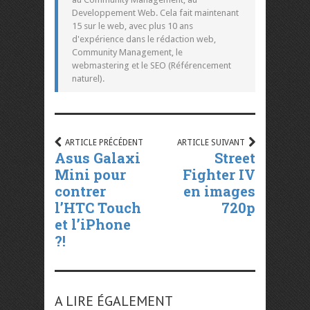
Developpement Web. Cela fait maintenant
15 sur le web, avec plus 10 ans
d'expérience dans le rédaction web,
Community Management, le
webmastering et le SEO (Référencement
naturel).
ARTICLE PRÉCÉDENT
ARTICLE SUIVANT
Asus Galaxi
Street
Mini pour
Fighter IV
contrer
en images
l’HTC Touch
720p
et l’iPhone
?!
A LIRE ÉGALEMENT