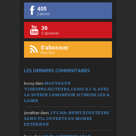
405
J'aimes
39
S'abonner
S'abonner
Flux RSS
LES DERNIERS COMMENTAIRES
NOUVEAUX
bossy
dans
VIDÉOPROJECTEURS, CASIO XJ-A AVEC
LA SOURCE LUMINEUSE HYBRIDE LED &
LASER
JVC HA-NP35T, ÉCOUTEURS
Jonathan
dans
SANS-FIL OUVERTS AU MONDE
EXTÉRIEUR