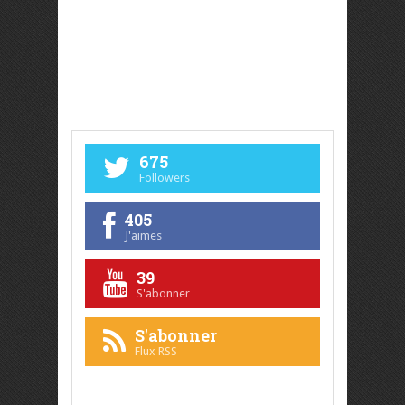
675
Followers
405
J'aimes
39
S'abonner
S'abonner
Flux RSS