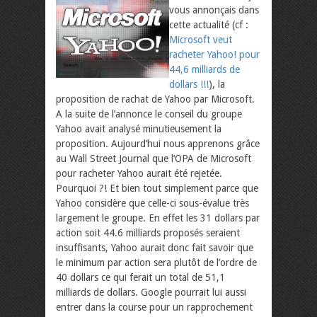
vous annonçais dans
cette actualité (cf :
Microsoft veut
racheter Yahoo! pour
44,6 milliards de
dollars !!!
), la
proposition de rachat de Yahoo par Microsoft.
A la suite de l’annonce le conseil du groupe
Yahoo avait analysé minutieusement la
proposition. Aujourd’hui nous apprenons grâce
au Wall Street Journal que l’OPA de Microsoft
pour racheter Yahoo aurait été rejetée.
Pourquoi ?! Et bien tout simplement parce que
Yahoo considère que celle-ci sous-évalue très
largement le groupe. En effet les 31 dollars par
action soit 44.6 milliards proposés seraient
insuffisants, Yahoo aurait donc fait savoir que
le minimum par action sera plutôt de l’ordre de
40 dollars ce qui ferait un total de 51,1
milliards de dollars. Google pourrait lui aussi
entrer dans la course pour un rapprochement