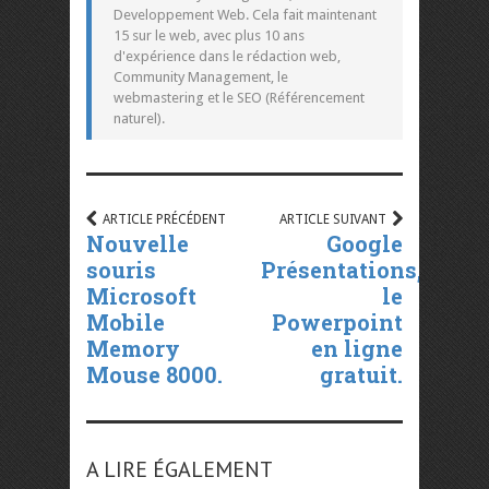
Developpement Web. Cela fait maintenant
15 sur le web, avec plus 10 ans
d'expérience dans le rédaction web,
Community Management, le
webmastering et le SEO (Référencement
naturel).
ARTICLE PRÉCÉDENT
ARTICLE SUIVANT
Nouvelle
Google
souris
Présentations,
Microsoft
le
Mobile
Powerpoint
Memory
en ligne
Mouse 8000.
gratuit.
A LIRE ÉGALEMENT