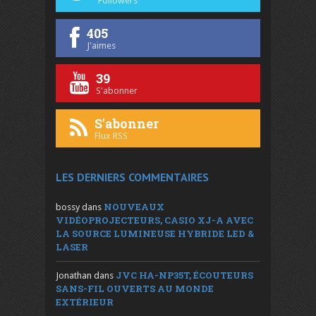
Followers
405
J'aimes
39
S'abonner
S'abonner
Flux RSS
LES DERNIERS COMMENTAIRES
NOUVEAUX
bossy
dans
VIDÉOPROJECTEURS, CASIO XJ-A AVEC
LA SOURCE LUMINEUSE HYBRIDE LED &
LASER
JVC HA-NP35T, ÉCOUTEURS
Jonathan
dans
SANS-FIL OUVERTS AU MONDE
EXTÉRIEUR