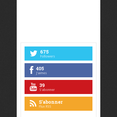
675
Followers
405
J'aimes
39
S'abonner
S'abonner
Flux RSS