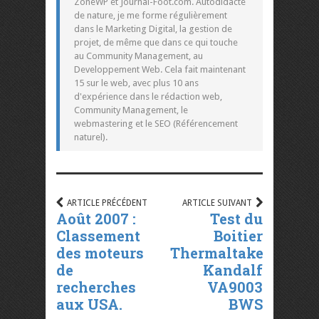
ZoneWP et Journal-Foot.com. Autodidacte
de nature, je me forme régulièrement
dans le Marketing Digital, la gestion de
projet, de même que dans ce qui touche
au Community Management, au
Developpement Web. Cela fait maintenant
15 sur le web, avec plus 10 ans
d'expérience dans le rédaction web,
Community Management, le
webmastering et le SEO (Référencement
naturel).
ARTICLE PRÉCÉDENT
ARTICLE SUIVANT
Août 2007 :
Test du
Classement
Boitier
des moteurs
Thermaltake
de
Kandalf
recherches
VA9003
aux USA.
BWS