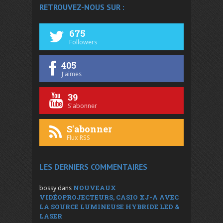
RETROUVEZ-NOUS SUR :
675
Followers
405
J'aimes
39
S'abonner
S'abonner
Flux RSS
LES DERNIERS COMMENTAIRES
NOUVEAUX
bossy
dans
VIDÉOPROJECTEURS, CASIO XJ-A AVEC
LA SOURCE LUMINEUSE HYBRIDE LED &
LASER