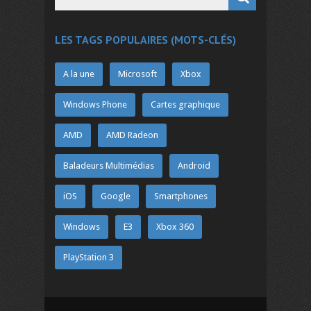
LES TAGS POPULAIRES (MOTS-CLÉS)
A la une
Microsoft
Xbox
Windows Phone
Cartes graphique
AMD
AMD Radeon
Baladeurs Multimédias
Android
iOS
Google
Smartphones
Windows
E3
Xbox 360
PlayStation 3