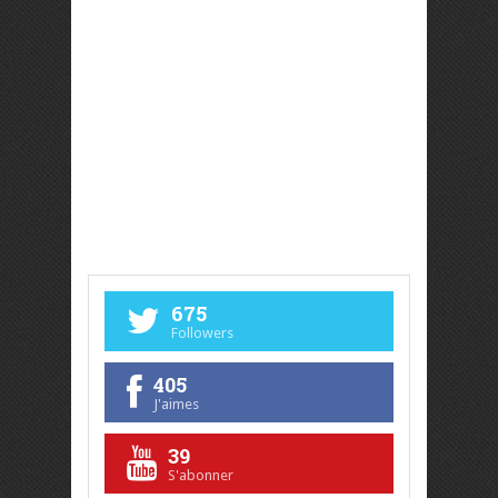
675
Followers
405
J'aimes
39
S'abonner