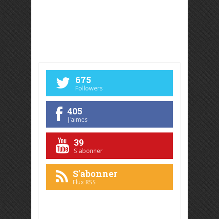
675
Followers
405
J'aimes
39
S'abonner
S'abonner
Flux RSS