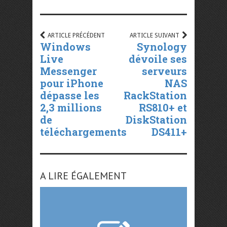
ARTICLE PRÉCÉDENT
ARTICLE SUIVANT
Windows
Synology
Live
dévoile ses
Messenger
serveurs
pour iPhone
NAS
dépasse les
RackStation
2,3 millions
RS810+ et
de
DiskStation
téléchargements
DS411+
A LIRE ÉGALEMENT