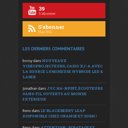
39
S'abonner
S'abonner
Flux RSS
LES DERNIERS COMMENTAIRES
NOUVEAUX
bossy
dans
VIDÉOPROJECTEURS, CASIO XJ-A AVEC
LA SOURCE LUMINEUSE HYBRIDE LED &
LASER
JVC HA-NP35T, ÉCOUTEURS
Jonathan
dans
SANS-FIL OUVERTS AU MONDE
EXTÉRIEUR
LE BLACKBERRY LEAP
Reno
dans
DISPONIBLE CHEZ ORANGE ET SOSH !
ATTENTION : PIRATAGE ET
Reno
dans