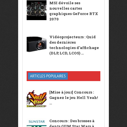
MSI dévoile ses
nouvelles cartes
graphiques GeForce RTX
2070
Vidéoprojecteurs : Quid
des dernières
technologies d’affichage
(DLP, LCD, LCOS) ...
ARTICLES POPULAIRES
[Mise à jour] Concours :
Gagnez le jeu Hell Yeah!
...
Concours : Des brosses à
dents GUM Star Wars à ...