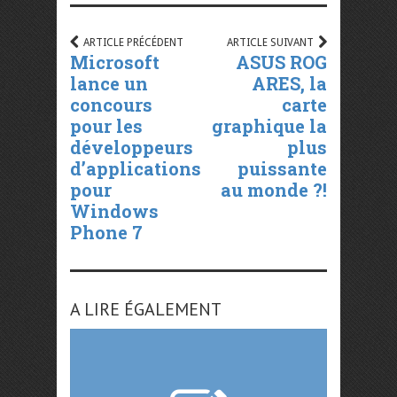
ARTICLE PRÉCÉDENT
ARTICLE SUIVANT
Microsoft
ASUS ROG
lance un
ARES, la
concours
carte
pour les
graphique la
développeurs
plus
d’applications
puissante
pour
au monde ?!
Windows
Phone 7
A LIRE ÉGALEMENT