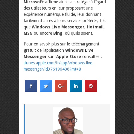
Microsoft
affirme ainsi sa stratégie à l’égard
des utilisateurs en leur proposant une
expérience numérique fluide, leur donnant
facilement accès à leurs services préférés, tels
que
Windows Live Messenger, Hotmail,
MSN
ou encore
Bing
, où qu’ils soient.
Pour en savoir plus sur le téléchargement
gratuit de l’application
Windows Live
Messenger
sur l’
Apple Store
consultez :
itunes.apple.com/fr/app/windows-live-
messenger/id376196406?mt=8