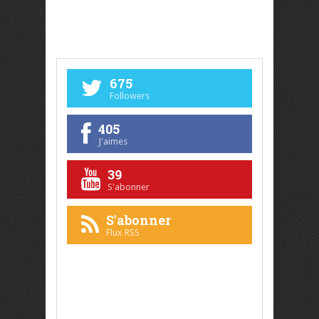
675
Followers
405
J'aimes
39
S'abonner
S'abonner
Flux RSS