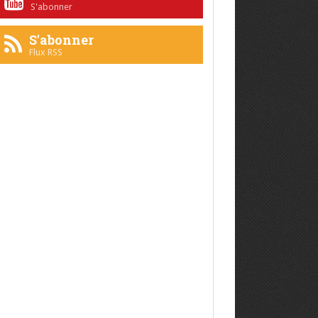
S'abonner
S'abonner
Flux RSS