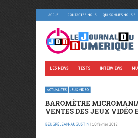
ACCUEIL
CONTACTEZ-NOUS
QUI SOMMES NOUS ?
LES NEWS
TESTS
INTERVIEWS
MU
ACTUALITÉS
JEUX-VIDÉO
BAROMÈTRE MICROMANIA
VENTES DES JEUX VIDÉO 
BEUGRÉ JEAN-AUGUSTIN
| 10 février 2012