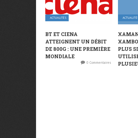
ACTUALITÉS
ACTUALITÉ
BT ET CIENA
XAMAN
ATTEIGNENT UN DÉBIT
XAMBOX
DE 800G : UNE PREMIÈRE
PLUS S
MONDIALE
UTILIS
0 Commentaires
PLUSIE