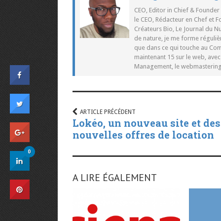
CEO, Editor in Chief & Founder
le CEO, Rédacteur en Chef et F
Créateurs Bio, Le Journal du 
de nature, je me forme réguliè
que dans ce qui touche au Co
maintenant 15 sur le web, ave
Management, le webmastering e
ARTICLE PRÉCÉDENT
Lokéo, un nouveau site et des
nouvelles offres de location
0
A LIRE ÉGALEMENT