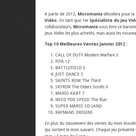
A partir de 2012,
Micromania
dévoilera pour la
Vidéo
. En tant que 1er
Spécialiste du Jeu Vi
collaborateurs,
Micromania
vous livre ce baromè
Jeux Vidéo les plus achetés, mais aussi les nouvea
Top 10 Meilleures Ventes Janvier 2012 :
CALL OF DUTY Modern Warfare 3
FIFA 12
BATTLEFIELD 3
JUST DANCE 3
SAINTS ROW The Third
SKYRIM The Elders Scrolls V
MARIO KART 7
NEED FOR SPEED The Run
SUPER MARIO 3D LAND
RAYMANS ORIGINS
En plus du classement des ventes du mois écoulé
qui sortent le mois suivant. Chaque jeu présenté f
jeux « Coups de Cœur ».