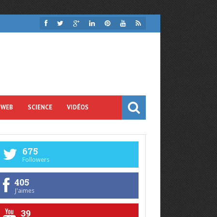
 WEB
SCIENCE
VIDÉOS
675
Followers
405
J'aimes
39