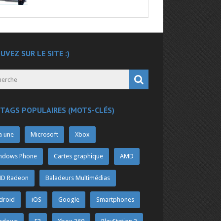
UVEZ SUR LE SITE :)
 TAGS POPULAIRES (MOTS-CLÉS)
a une
Microsoft
Xbox
ndows Phone
Cartes graphique
AMD
D Radeon
Baladeurs Multimédias
droid
iOS
Google
Smartphones