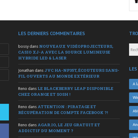
LES DERNIERS COMMENTAIRES
TRO
NOUVEAUX VIDÉOPROJECTEURS,
bossy
dans
CASIO XJ-A AVEC LA SOURCE LUMINEUSE
HYBRIDE LED & LASER
LES
JVC HA-NP35T, ÉCOUTEURS SANS-
Jonathan
dans
FIL OUVERTS AU MONDE EXTÉRIEUR
A l
LE BLACKBERRY LEAP DISPONIBLE
Reno
dans
CHEZ ORANGE ET SOSH !
Wi
ATTENTION : PIRATAGE ET
Reno
dans
AM
RÉCUPÉRATION DE COMPTE FACEBOOK ?!
AGAR.IO, LE JEU GRATUIT ET
An
Reno
dans
ADDICTIF DU MOMENT ?