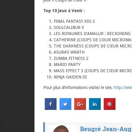
Top 10 Jeux à Venir :
FINAL FANTASY XIII-2
SOULCALIBUR V
LES ROYAUMES D’AMALUR : RECKONING
CATHERINE (COUPS DE CŒUR MICROMA
THE DARKNESS (COUPS DE CŒUR MICR
ASURA’S WRATH
ZUMBA FITNESS 2
MARIO PARTY
MASS EFFECT 3 (COUPS DE CŒUR MICR
NINJA GAIDEN III
Pour plus d’informations visitez le site,
http://ww
Beugré Jean-Aug