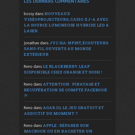
LES DERNIERS COMMENTAIRES
NOUVEAUX
bossy
dans
VIDÉOPROJECTEURS, CASIO XJ-A AVEC
LA SOURCE LUMINEUSE HYBRIDE LED &
LASER
JVC HA-NP35T, ÉCOUTEURS
Jonathan
dans
SANS-FIL OUVERTS AU MONDE
EXTÉRIEUR
LE BLACKBERRY LEAP
Reno
dans
DISPONIBLE CHEZ ORANGE ET SOSH !
ATTENTION : PIRATAGE ET
Reno
dans
RÉCUPÉRATION DE COMPTE FACEBOOK
?!
AGAR.IO, LE JEU GRATUIT ET
Reno
dans
ADDICTIF DU MOMENT ?
APPLE : RÉPARER SON
Reno
dans
MACBOOK OU EN RACHETER UN