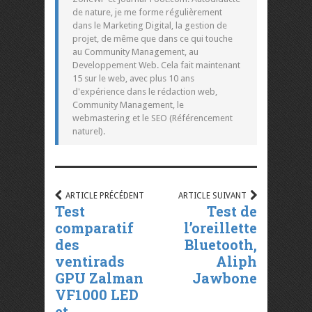
de nature, je me forme régulièrement
dans le Marketing Digital, la gestion de
projet, de même que dans ce qui touche
au Community Management, au
Developpement Web. Cela fait maintenant
15 sur le web, avec plus 10 ans
d'expérience dans le rédaction web,
Community Management, le
webmastering et le SEO (Référencement
naturel).
ARTICLE PRÉCÉDENT
ARTICLE SUIVANT
Test
Test de
comparatif
l’oreillette
des
Bluetooth,
ventirads
Aliph
GPU Zalman
Jawbone
VF1000 LED
et