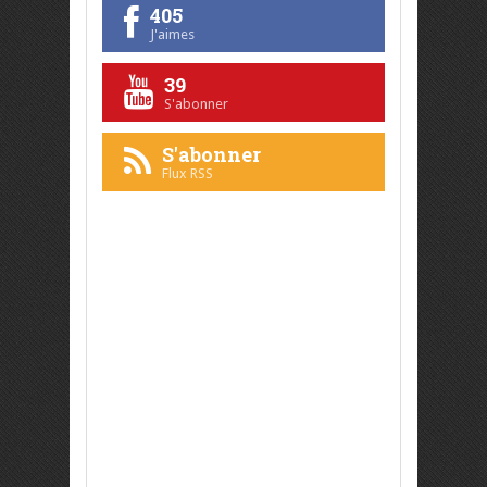
405
J'aimes
39
S'abonner
S'abonner
Flux RSS