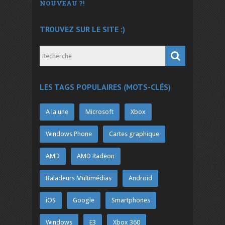
NOUVEAU ?!
TROUVEZ SUR LE SITE :)
LES TAGS POPULAIRES (MOTS-CLÉS)
A la une
Microsoft
Xbox
Windows Phone
Cartes graphique
AMD
AMD Radeon
Baladeurs Multimédias
Android
iOS
Google
Smartphones
Windows
E3
Xbox 360