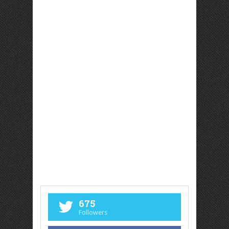
675
Followers