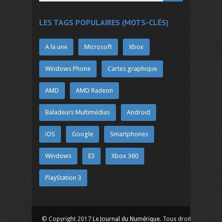
LES TAGS POPULAIRES (MOTS-CLÉS)
A la une
Microsoft
Xbox
Windows Phone
Cartes graphique
AMD
AMD Radeon
Baladeurs Multimédias
Android
iOS
Google
Smartphones
Windows
E3
Xbox 360
PlayStation 3
© Copyright 2017
Le Journal du Numérique
. Tous droits réservés.