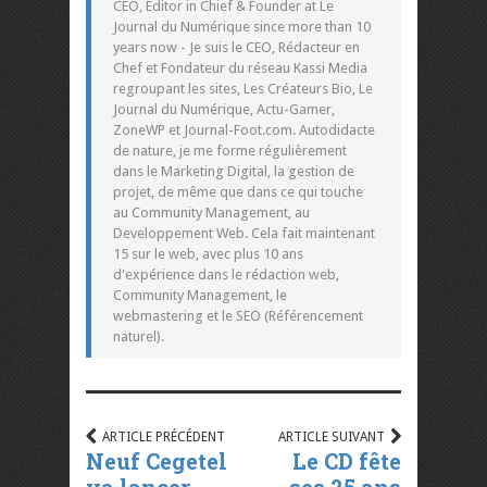
CEO, Editor in Chief & Founder at Le
Journal du Numérique since more than 10
years now - Je suis le CEO, Rédacteur en
Chef et Fondateur du réseau Kassi Media
regroupant les sites, Les Créateurs Bio, Le
Journal du Numérique, Actu-Gamer,
ZoneWP et Journal-Foot.com. Autodidacte
de nature, je me forme régulièrement
dans le Marketing Digital, la gestion de
projet, de même que dans ce qui touche
au Community Management, au
Developpement Web. Cela fait maintenant
15 sur le web, avec plus 10 ans
d'expérience dans le rédaction web,
Community Management, le
webmastering et le SEO (Référencement
naturel).
ARTICLE PRÉCÉDENT
ARTICLE SUIVANT
Neuf Cegetel
Le CD fête