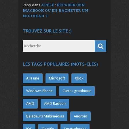
APPLE : RÉPARER SON
Reno
dans
MACBOOK OU EN RACHETER UN
NOUVEAU ?!
TROUVEZ SUR LE SITE :)
LES TAGS POPULAIRES (MOTS-CLÉS)
A la une
Microsoft
Xbox
Windows Phone
Cartes graphique
AMD
AMD Radeon
Baladeurs Multimédias
Android
iOS
Google
Smartphones