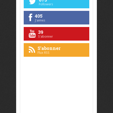
Followers
405
J'aimes
39
S'abonner
S'abonner
Flux RSS