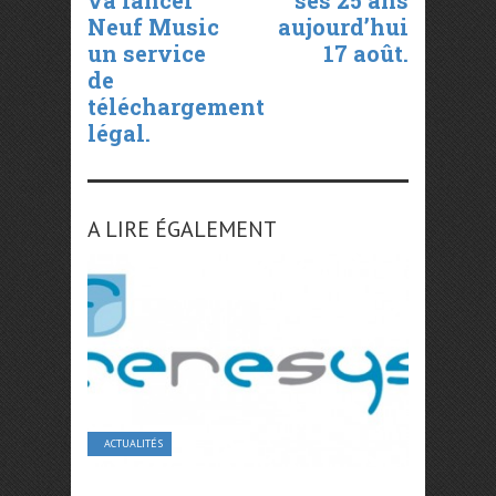
va lancer
ses 25 ans
Neuf Music
aujourd’hui
un service
17 août.
de
téléchargement
légal.
A LIRE ÉGALEMENT
ACTUALITÉS