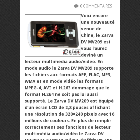
0 COMMENTAIRES
Voici encore
une nouveauté
venue de
Chine, le Zarva
DV MV209 est
vous l’aurez
deviné un
lecteur multimedia audio/vidéo. En
mode audio le Zarva DV MV209 supporte
les fichiers aux formats APE, FLAC, MP3,
WMA et en mode vidéo les formats
MPEG-4, AVI et H.263 dommage que le
format H.264 ne soit pas lui aussi
supporté. Le Zarva DV MV209 est équipé
d’un écran LCD de 2,8 pouces affichant
une résolution de 320×240 pixels avec 16
millions de couleurs. En plus de remplir
correctement ses fonctions de lecteur
multimédia audio/vidéo le Zarva DV