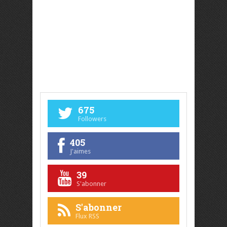
675
Followers
405
J'aimes
39
S'abonner
S'abonner
Flux RSS