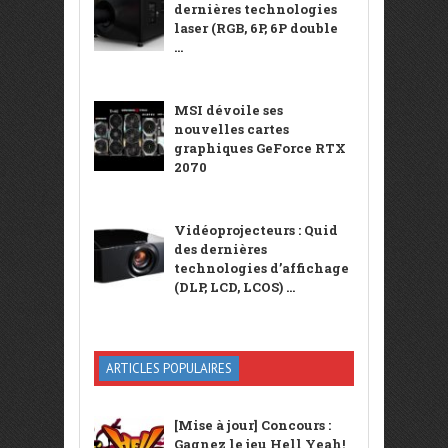
dernières technologies
laser (RGB, 6P, 6P double
...
MSI dévoile ses
nouvelles cartes
graphiques GeForce RTX
2070
Vidéoprojecteurs : Quid
des dernières
technologies d’affichage
(DLP, LCD, LCOS) ...
ARTICLES POPULAIRES
[Mise à jour] Concours :
Gagnez le jeu Hell Yeah!