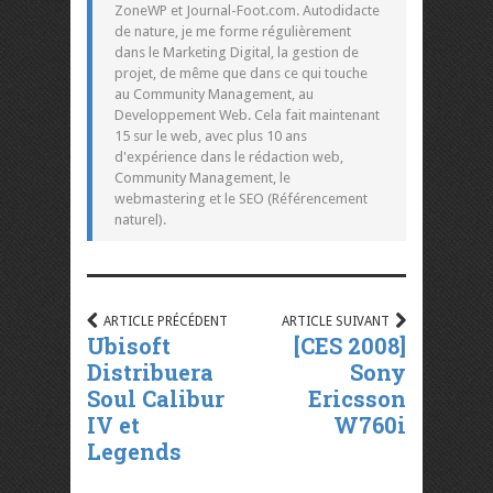
ZoneWP et Journal-Foot.com. Autodidacte
de nature, je me forme régulièrement
dans le Marketing Digital, la gestion de
projet, de même que dans ce qui touche
au Community Management, au
Developpement Web. Cela fait maintenant
15 sur le web, avec plus 10 ans
d'expérience dans le rédaction web,
Community Management, le
webmastering et le SEO (Référencement
naturel).
ARTICLE PRÉCÉDENT
ARTICLE SUIVANT
Ubisoft
[CES 2008]
Distribuera
Sony
Soul Calibur
Ericsson
IV et
W760i
Legends