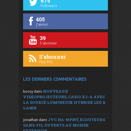
675
Followers
405
J'aimes
39
S'abonner
S'abonner
Flux RSS
LES DERNIERS COMMENTAIRES
NOUVEAUX
bossy
dans
VIDÉOPROJECTEURS, CASIO XJ-A AVEC
LA SOURCE LUMINEUSE HYBRIDE LED &
LASER
JVC HA-NP35T, ÉCOUTEURS
Jonathan
dans
SANS-FIL OUVERTS AU MONDE
EXTÉRIEUR