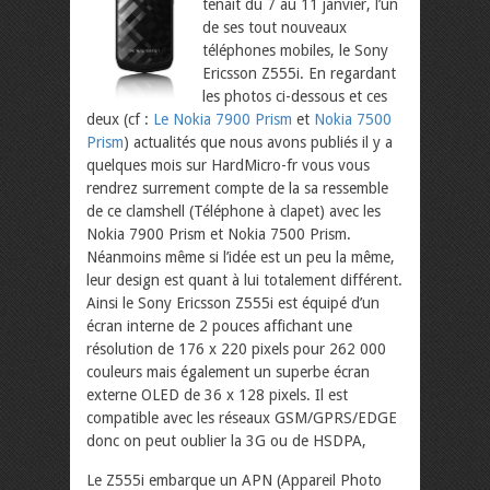
tenait du 7 au 11 janvier, l’un
de ses tout nouveaux
téléphones mobiles, le Sony
Ericsson Z555i. En regardant
les photos ci-dessous et ces
deux (cf :
Le Nokia 7900 Prism
et
Nokia 7500
Prism
) actualités que nous avons publiés il y a
quelques mois sur HardMicro-fr vous vous
rendrez surrement compte de la sa ressemble
de ce clamshell (Téléphone à clapet) avec les
Nokia 7900 Prism et Nokia 7500 Prism.
Néanmoins même si l’idée est un peu la même,
leur design est quant à lui totalement différent.
Ainsi le Sony Ericsson Z555i est équipé d’un
écran interne de 2 pouces affichant une
résolution de 176 x 220 pixels pour 262 000
couleurs mais également un superbe écran
externe OLED de 36 x 128 pixels. Il est
compatible avec les réseaux GSM/GPRS/EDGE
donc on peut oublier la 3G ou de HSDPA,
Le Z555i embarque un APN (Appareil Photo