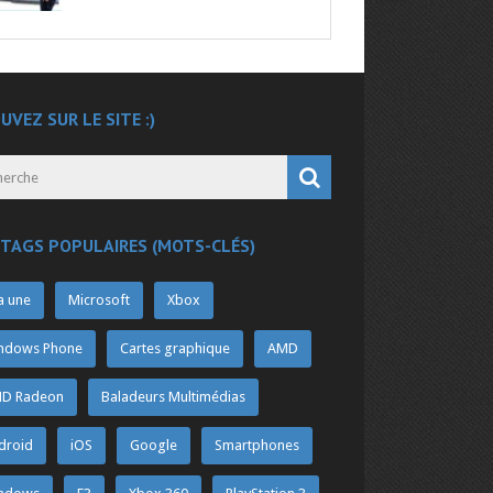
UVEZ SUR LE SITE :)
 TAGS POPULAIRES (MOTS-CLÉS)
a une
Microsoft
Xbox
ndows Phone
Cartes graphique
AMD
D Radeon
Baladeurs Multimédias
droid
iOS
Google
Smartphones