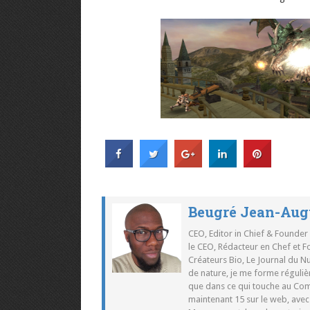
Beugré Jean-Aug
CEO, Editor in Chief & Founder
le CEO, Rédacteur en Chef et F
Créateurs Bio, Le Journal du 
de nature, je me forme réguliè
que dans ce qui touche au Co
maintenant 15 sur le web, ave