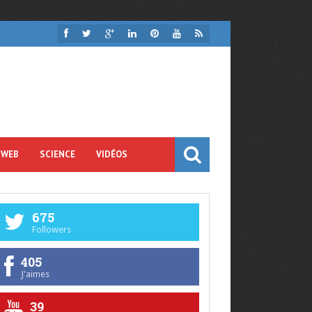
 WEB
SCIENCE
VIDÉOS
675
Followers
405
J'aimes
39