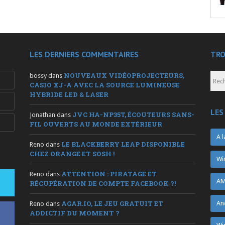
LES DERNIERS COMMENTAIRES
TRO
NOUVEAUX VIDÉOPROJECTEURS,
bossy
dans
CASIO XJ-A AVEC LA SOURCE LUMINEUSE
HYBRIDE LED & LASER
LES
JVC HA-NP35T, ÉCOUTEURS SANS-
Jonathan
dans
FIL OUVERTS AU MONDE EXTÉRIEUR
A l
LE BLACKBERRY LEAP DISPONIBLE
Reno
dans
CHEZ ORANGE ET SOSH !
Wi
ATTENTION : PIRATAGE ET
Reno
dans
AM
RÉCUPÉRATION DE COMPTE FACEBOOK ?!
AGAR.IO, LE JEU GRATUIT ET
An
Reno
dans
ADDICTIF DU MOMENT ?