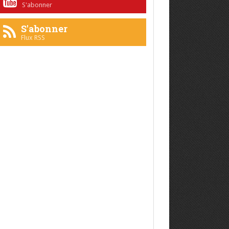
S'abonner
S'abonner
Flux RSS