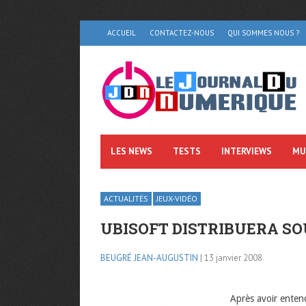
ACCUEIL
CONTACTEZ-NOUS
QUI SOMMES NOUS ?
LES NEWS
TESTS
INTERVIEWS
MU
ACTUALITÉS
JEUX-VIDÉO
UBISOFT DISTRIBUERA SO
BEUGRÉ JEAN-AUGUSTIN
| 13 janvier 2008
Après avoir entend