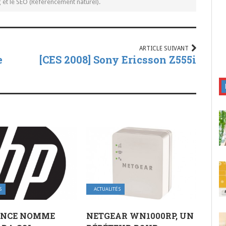
t le SEO (Référencement naturel).
ARTICLE SUIVANT
e
[CES 2008] Sony Ericsson Z555i
S
ACTUALITÉS
ANCE NOMME
NETGEAR WN1000RP, UN