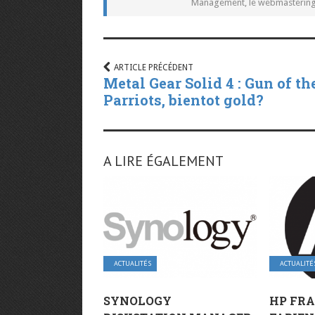
Management, le webmastering e
ARTICLE PRÉCÉDENT
Metal Gear Solid 4 : Gun of th
Parriots, bientot gold?
A LIRE ÉGALEMENT
ACTUALITÉS
ACTUALITÉ
SYNOLOGY
HP FR