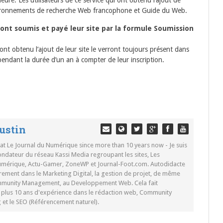
e. Les utilisateurs de ce service qui ont obtenu l’ajout de
environnements de recherche Web francophone et Guide du Web.
 ont soumis et payé leur site par la formule Soumission
 ont obtenu l’ajout de leur site le verront toujours présent dans
ndant la durée d’un an à compter de leur inscription.
ustin
 at Le Journal du Numérique since more than 10 years now - Je suis
ondateur du réseau Kassi Media regroupant les sites, Les
Numérique, Actu-Gamer, ZoneWP et Journal-Foot.com. Autodidacte
rement dans le Marketing Digital, la gestion de projet, de même
mmunity Management, au Developpement Web. Cela fait
c plus 10 ans d'expérience dans le rédaction web, Community
t le SEO (Référencement naturel).