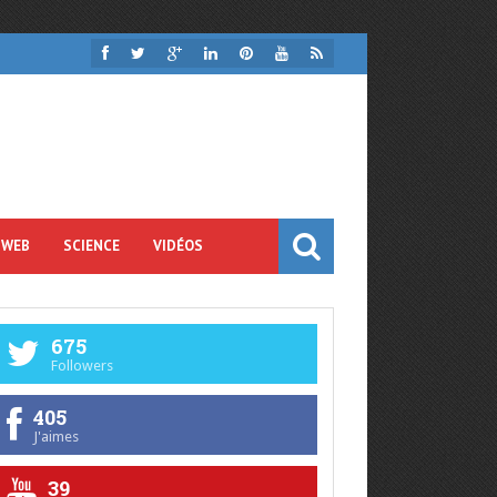
 WEB
SCIENCE
VIDÉOS
675
Followers
405
J'aimes
39