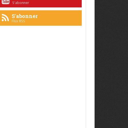
S'abonner
S'abonner
Flux RSS