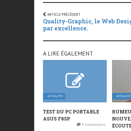
ARTICLE PRÉCÉDENT
Quality-Graphic, le Web Desi
par excellence.
A LIRE ÉGALEMENT
ACTUALITÉS
ACTUALITÉ
TEST DU PC PORTABLE
RUMEUR
ASUS F8SP
NOUVE
0 Commentaires
ÉCOUTE