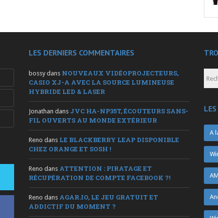
LES DERNIERS COMMENTAIRES
TRO
NOUVEAUX VIDÉOPROJECTEURS,
bossy
dans
CASIO XJ-A AVEC LA SOURCE LUMINEUSE
HYBRIDE LED & LASER
LES
JVC HA-NP35T, ÉCOUTEURS SANS-
Jonathan
dans
FIL OUVERTS AU MONDE EXTÉRIEUR
A l
LE BLACKBERRY LEAP DISPONIBLE
Reno
dans
CHEZ ORANGE ET SOSH !
Wi
ATTENTION : PIRATAGE ET
Reno
dans
AM
RÉCUPÉRATION DE COMPTE FACEBOOK ?!
AGAR.IO, LE JEU GRATUIT ET
An
Reno
dans
ADDICTIF DU MOMENT ?