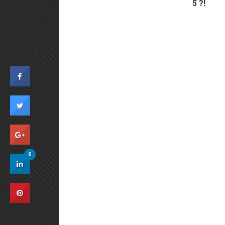
5 ?!
0