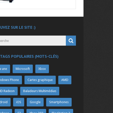
UVEZ SUR LE SITE :)
 TAGS POPULAIRES (MOTS-CLÉS)
a une
Microsoft
Xbox
ndows Phone
Cartes graphique
AMD
D Radeon
Baladeurs Multimédias
droid
iOS
Google
Smartphones