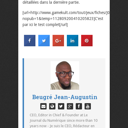
détaillées dans la dernière partie.
[url=http://www.gamekult.com/tout/jeux/fiches/J000069623
nopub=1&temp=112809200410205823]C’est
par ici le test complet[/url]
Beugré Jean-Augustin
CEO, Editor in Chief & Founder at Le
Journal du Numérique since more than 10
years now - Je suis le CEO, Rédacteur en