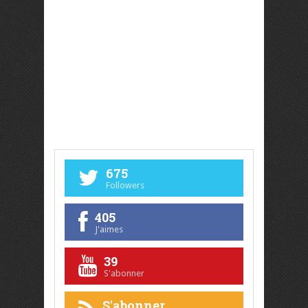
675
Followers
405
J'aimes
39
S'abonner
S'abonner