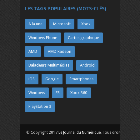
LES TAGS POPULAIRES (MOTS-CLÉS)
A la une
Microsoft
Xbox
Windows Phone
Cartes graphique
AMD
AMD Radeon
Baladeurs Multimédias
Android
iOS
Google
Smartphones
Windows
E3
Xbox 360
PlayStation 3
© Copyright 2017
Le Journal du Numérique
. Tous droits réservés.