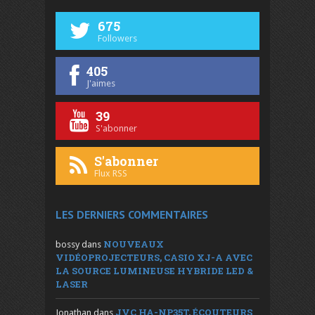
675
Followers
405
J'aimes
39
S'abonner
S'abonner
Flux RSS
LES DERNIERS COMMENTAIRES
NOUVEAUX
bossy
dans
VIDÉOPROJECTEURS, CASIO XJ-A AVEC
LA SOURCE LUMINEUSE HYBRIDE LED &
LASER
JVC HA-NP35T, ÉCOUTEURS
Jonathan
dans