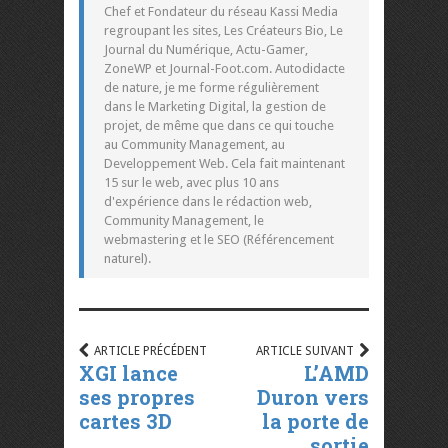
Chef et Fondateur du réseau Kassi Media
regroupant les sites, Les Créateurs Bio, Le
Journal du Numérique, Actu-Gamer,
ZoneWP et Journal-Foot.com. Autodidacte
de nature, je me forme régulièrement
dans le Marketing Digital, la gestion de
projet, de même que dans ce qui touche
au Community Management, au
Developpement Web. Cela fait maintenant
15 sur le web, avec plus 10 ans
d'expérience dans le rédaction web,
Community Management, le
webmastering et le SEO (Référencement
naturel).
ARTICLE PRÉCÉDENT
ARTICLE SUIVANT
XGI lance
L’AMD
ses propres
Duron vers
cartes 3D
la porte de
sortie