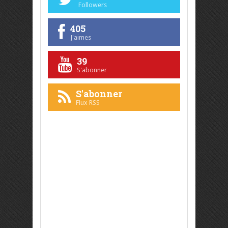
Followers
405
J'aimes
39
S'abonner
S'abonner
Flux RSS