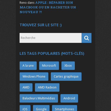
APPLE : RÉPARER SON
Reno
dans
MACBOOK OU EN RACHETER UN
NOUVEAU ?!
TROUVEZ SUR LE SITE :)
LES TAGS POPULAIRES (MOTS-CLÉS)
A la une
Microsoft
Xbox
Windows Phone
Cartes graphique
AMD
AMD Radeon
Baladeurs Multimédias
Android
iOS
Google
Smartphones