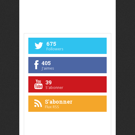
675
Followers
405
J'aimes
39
S'abonner
S'abonner
Flux RSS