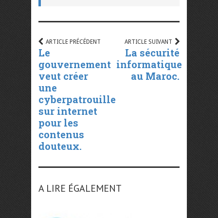
ARTICLE PRÉCÉDENT
ARTICLE SUIVANT
Le
La sécurité
gouvernement
informatique
veut créer
au Maroc.
une
cyberpatrouille
sur internet
pour les
contenus
douteux.
A LIRE ÉGALEMENT