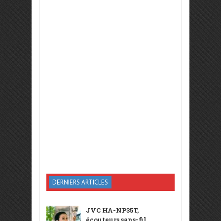
DERNIERS ARTICLES
JVC HA-NP35T,
écouteurs sans-fil