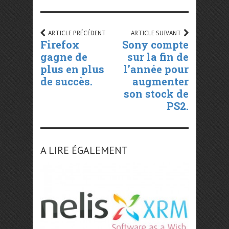
ARTICLE PRÉCÉDENT
ARTICLE SUIVANT
Firefox
Sony compte
gagne de
sur la fin de
plus en plus
l’année pour
de succès.
augmenter
son stock de
PS2.
A LIRE ÉGALEMENT