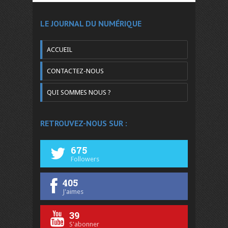
LE JOURNAL DU NUMÉRIQUE
ACCUEIL
CONTACTEZ-NOUS
QUI SOMMES NOUS ?
RETROUVEZ-NOUS SUR :
675
Followers
405
J'aimes
39
S'abonner