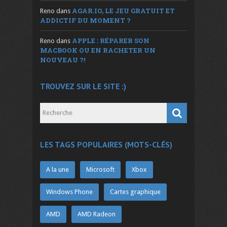
AGAR.IO, LE JEU GRATUIT ET
Reno
dans
ADDICTIF DU MOMENT ?
APPLE : RÉPARER SON
Reno
dans
MACBOOK OU EN RACHETER UN
NOUVEAU ?!
TROUVEZ SUR LE SITE :)
LES TAGS POPULAIRES (MOTS-CLÉS)
A la une
Microsoft
Xbox
Windows Phone
Cartes graphique
AMD
AMD Radeon