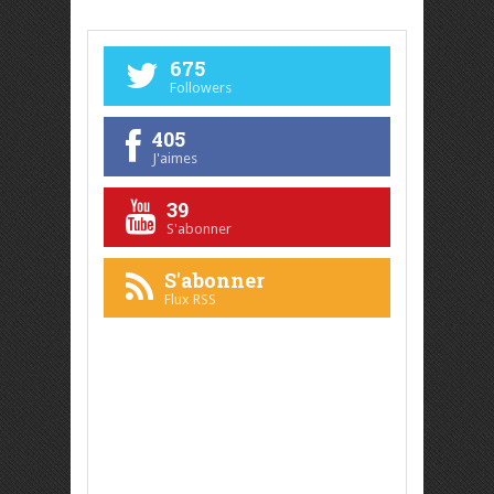
675
Followers
405
J'aimes
39
S'abonner
S'abonner
Flux RSS