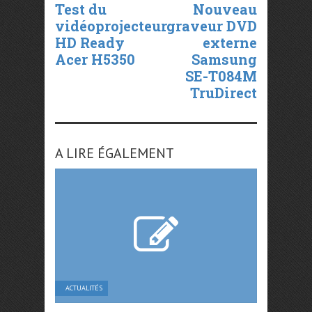
Test du
Nouveau
vidéoprojecteur
graveur DVD
HD Ready
externe
Acer H5350
Samsung
SE-T084M
TruDirect
A LIRE ÉGALEMENT
ACTUALITÉS