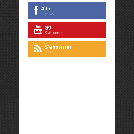
405
J'aimes
39
S'abonner
S'abonner
Flux RSS