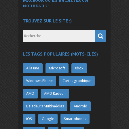
MACBOOK OU EN RACHETER UN
NOUVEAU ?!
TROUVEZ SUR LE SITE :)
LES TAGS POPULAIRES (MOTS-CLÉS)
A la une
Microsoft
Xbox
Windows Phone
Cartes graphique
AMD
AMD Radeon
Baladeurs Multimédias
Android
iOS
Google
Smartphones