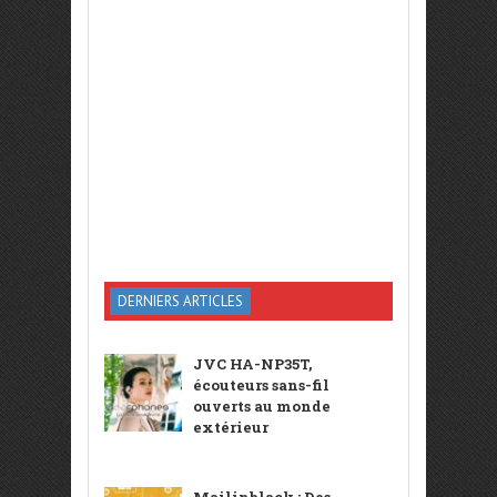
DERNIERS ARTICLES
JVC HA-NP35T,
écouteurs sans-fil
ouverts au monde
extérieur
Mailinblack : Des